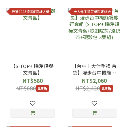
榮獲2025德國iF設計大獎
十大伴手禮首獎限定組合
【S-TOP+ 瞬淨短襪-
【台中十大伴手禮 首
文青藍】
獎】漫步台中機能襪
旅行套組 (S-TOP+ 瞬
NT$580
NT$2,060
淨短襪文青藍/歌劇院
NT$680
NT$2,420
8.5折
8.5折
灰/淺奶茶+硬殼包-3
雙組)