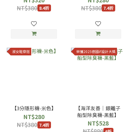
NT$380
NT$380
8.4折
7.4折
淑女鞋穿搭
榮獲2025德國iF設計大獎
【3分隱形襪-米色】
【海洋友善｜銀離子
船型除臭襪-黑藍】
NT$280
NT$528
NT$380
7.4折
NT$880
6折