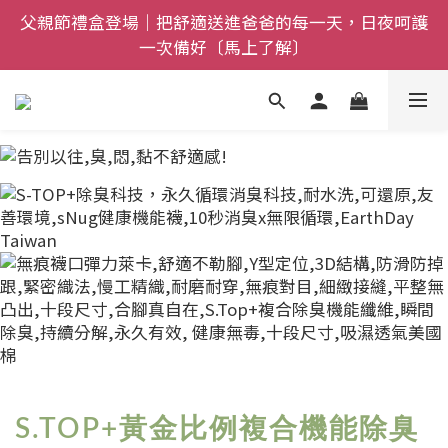
一次備好〔馬上了解〕
全館$800免運｜任搭８折起｜滿額再送新品-悠哉斑馬
襪〔立即了解〕
全館$800免運｜任搭８折起｜滿額再送新品-悠哉斑馬
襪〔立即了解〕
S.TOP+黃金比例複合機能除臭