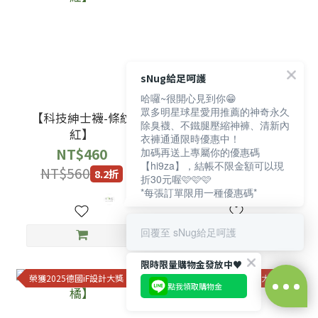
sNug給足呵護
哈囉~很開心見到你😁
眾多明星球星愛用推薦的神奇永久
【科技紳士襪-條紋
【科技紳士襪-米白】
除臭襪、不鐵腿壓縮神褲、清新內
紅】
NT$460
衣褲通通限時優惠中！
NT$460
加碼再送上專屬你的優惠碼
NT$560
8.2折
【hi9za】，結帳不限金額可以現
NT$560
8.2折
折30元喔🩷🩷🩷
*每張訂單限用一種優惠碼*
回覆至 sNug給足呵護
限時限量購物金發放中♥️
榮獲2025德國iF設計大獎
榮獲2025德國iF設計大獎
點我領取購物金