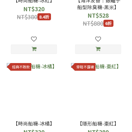
【時尚船襪-冰紅】
【海洋友善｜銀離子
船型除臭襪-黑米】
NT$320
NT$528
NT$380
8.4折
NT$880
6折
經典不敗款
穿鞋不露襪
【時尚船襪-冰橘】
【隱形船襪-棗紅】
NT$320
NT$280