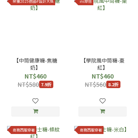
榮獲2025德國iF設計大獎
ins穿搭
【中筒健康襪-焦糖
【學院風中筒襪-棗
奶】
紅】
NT$460
NT$460
NT$580
NT$560
7.9折
8.2折
商務西服穿著
商務西服穿著