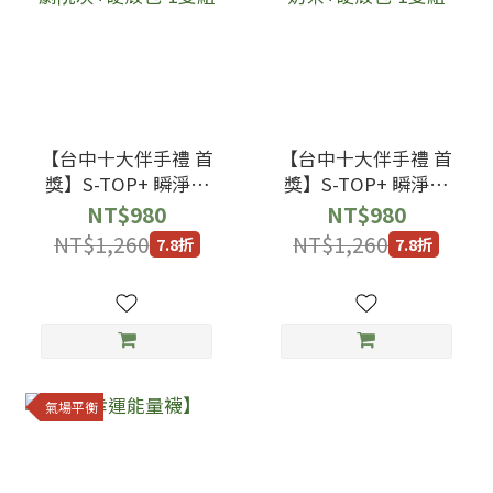
【台中十大伴手禮 首
【台中十大伴手禮 首
獎】S-TOP+ 瞬淨短
獎】S-TOP+ 瞬淨短
襪歌劇院灰+硬殼包-1
襪淺奶茶+硬殼包-1雙
NT$980
NT$980
雙組
組
NT$1,260
NT$1,260
7.8折
7.8折
氣場平衡