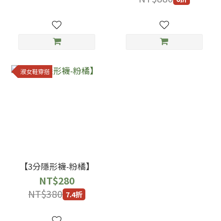
淑女鞋穿搭
【3分隱形襪-粉橘】
NT$280
NT$380
7.4折