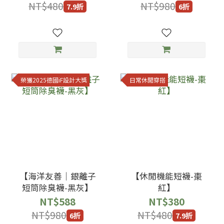
NT$480
NT$980
7.9折
6折
榮獲2025德國iF設計大獎
日常休閒穿搭
【海洋友善｜銀離子
【休閒機能短襪-棗
短筒除臭襪-黑灰】
紅】
NT$588
NT$380
NT$980
NT$480
6折
7.9折