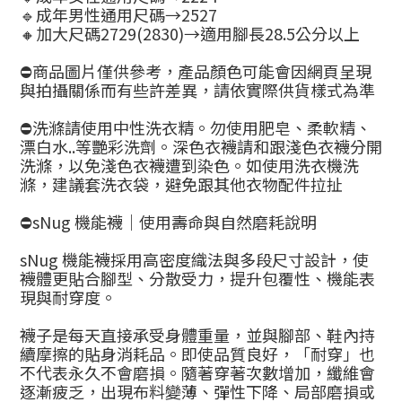
🔹成年男性通用尺碼→2527
🔸加大尺碼2729(2830)→適用腳長28.5公分以上
⛔商品圖片僅供參考，產品顏色可能會因網頁呈現
與拍攝關係而有些許差異，請依實際供貨樣式為準
⛔洗滌請使用中性洗衣精。勿使用肥皂、柔軟精、
漂白水..等艷彩洗劑。深色衣襪請和跟淺色衣襪分開
洗滌，以免淺色衣襪遭到染色。如使用洗衣機洗
滌，建議套洗衣袋，避免跟其他衣物配件拉扯
⛔sNug 機能襪｜使用壽命與自然磨耗說明
sNug 機能襪採用高密度織法與多段尺寸設計，使
襪體更貼合腳型、分散受力，提升包覆性、機能表
現與耐穿度。
襪子是每天直接承受身體重量，並與腳部、鞋內持
續摩擦的貼身消耗品。即使品質良好，「耐穿」也
不代表永久不會磨損。隨著穿著次數增加，纖維會
逐漸疲乏，出現布料變薄、彈性下降、局部磨損或