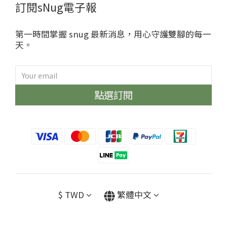
訂閱sNug電子報
第一時間掌握 snug 最新消息，用心守護雙腳的每一
天。
點選訂閱
sNug給足呵護
哈囉~很開心見到你😁
眾多明星球星愛用推薦的神奇永久
除臭襪、不鐵腿壓縮神褲、清新內
衣褲通通限時優惠中！
加碼再送上專屬你的優惠碼
【hi9za】，結帳不限金額可以現
$
TWD
繁體中文
折30元喔🩷🩷🩷
*每張訂單限用一種優惠碼*