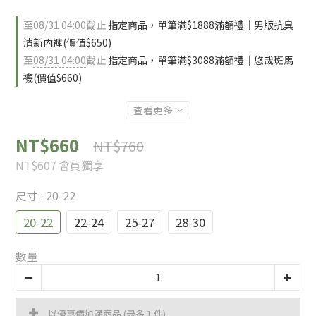
至
08/31 04:00
截止
指定商品，單筆滿$1888滿額禮｜男版抗臭
清新內褲(價值$650)
至
08/31 04:00
截止
指定商品，單筆滿$3088滿額禮｜悠哉斑馬
襪(價值$660)
查看更多
NT$660
NT$760
NT$607
會員獨享
尺寸
: 20-22
20-22
22-24
25-27
28-30
數量
以優惠價加購商品
(最多 1 件)