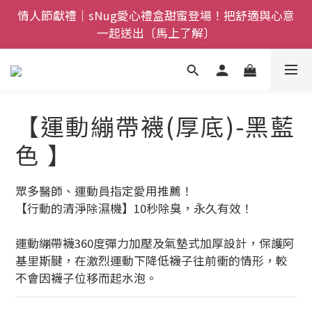
父親節禮盒登場｜把舒適送進爸爸的每一天，日夜呵護
全館$800免運｜任搭８折起｜滿額再送新品-悠哉斑馬
一次備好〔馬上了解〕
襪〔立即了解〕
全館$800免運｜任搭８折起｜滿額再送新品-悠哉斑馬
襪〔立即了解〕
【運動繃帶襪(厚底)-黑藍
色 】
眾多醫師、運動員指定愛用推薦！
【行動的清淨除濕機】10秒除臭，永久有效！
運動繃帶襪360度彈力加壓及氣墊式加厚設計，保護阿
基里斯腱，在激烈運動下降低襪子往前衝的情形，較
不會因襪子位移而起水泡。