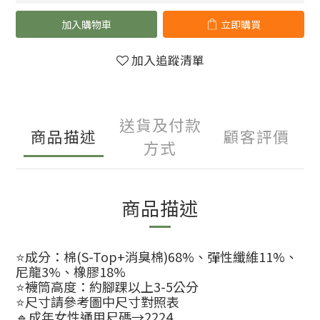
加入購物車
立即購買
加入追蹤清單
送貨及付款
商品描述
顧客評價
方式
商品描述
⭐️成分：棉(S-Top+消臭棉)68%、彈性纖維11%、
尼龍3%、橡膠18%
⭐️襪筒高度：約腳踝以上3-5公分
⭐️尺寸請參考圖中尺寸對照表
🔹成年女性通用尺碼→2224