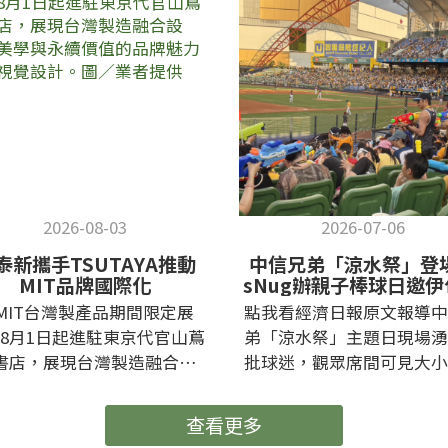
2026-08-03
2026-07-06
泰新攜手TSUTAYA推動
中信兄弟「涼水祭」登
MIT品牌國際化
sNug辦親子棒球日邀
共享夏日回憶
MIT台灣製產品期間限定展
點我看經濟日報原文報導中
8月1日起進駐東京代官山蔦
弟「涼水祭」主題日現場湧
書店，展現台灣製造融合設
批球迷，觀眾席間可見大小
、美學與永續價值的品牌魅力
手持水槍參與互動，在夏日
主視覺設計。圖／業者提供已
賽事中感受清涼、熱鬧的球
查看更多
目前網頁的網址複製到您的剪
援氛圍。 sNug/提供 暑假