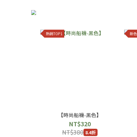
熱銷TOP1
新色
【時尚船襪-黑色】
NT$320
NT$380
8.4折