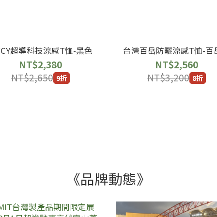
WCY超導科技涼感T恤-黑色
台灣百岳防曬涼感T恤-百
NT$2,380
NT$2,560
NT$2,650
NT$3,200
9折
8折
《品牌動態》