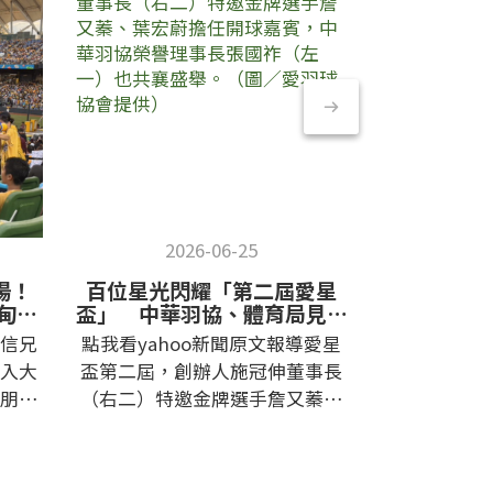
2026-06-25
20
場！
百位星光閃耀「第二屆愛星
從國際設
伊甸童
盃」 中華羽協、體育局見證
sNug給足
羽球「全自動黑科技」！
持愛星盃
信兄
點我看yahoo新聞原文報導愛星
點我看經濟
入大
盃第二屆，創辦人施冠伸董事長
設計獎到公
朋友
（右二）特邀金牌選手詹又蓁、
「給足呵護
棒球
葉宏蔚擔任開球嘉賓，中華羽協
明星公益羽
場應
榮譽理事長張國祚（左一）也共
供 2026
正式展
襄盛舉。（圖／愛羽球協會提
公益羽球賽