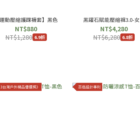
運動壓縮護踝襪套】黑色
黑躍石賦能壓縮褲3.0-
NT$880
NT$4,280
NT$1,280
NT$6,280
6.9折
6.8折
023台灣戶外精品優選獎》
百岳設計專利