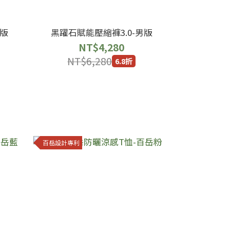
女版
黑躍石賦能壓縮褲3.0-男版
NT$4,280
NT$6,280
6.8折
百岳設計專利