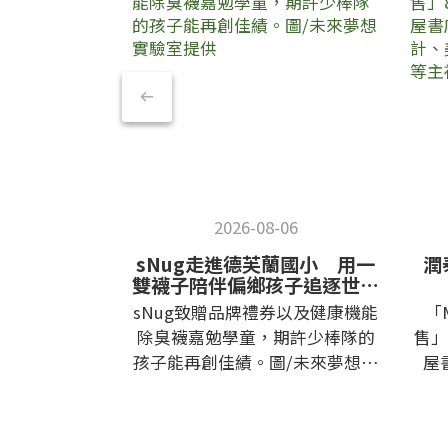
2026-08-06
sNug走進德芙蘭國小 用一
潤
雙襪子陪伴偏鄉孩子追逐世界
冠軍夢
sNug致贈品牌禮券以及健康機能
「
除臭襪嘉勉學童，期許少棒隊的
售」
孩子能再創佳績。圖/未來夢想實
屋
驗室提供 偏鄉教育不只是提供知
計
識，更重要的是讓孩子看見更多
等
元的未來可能。由「未來夢想實
將