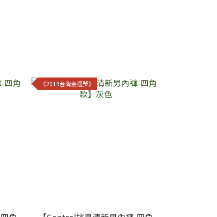
《2019台灣金選獎》
-四角
【Control抗臭清新男內褲-四角