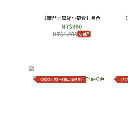
【戰鬥力壓縮小腿套】黑色
【
NT$880
NT$1,280
6.9折
《2023台灣戶外精品優選獎》
《2