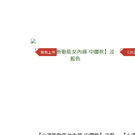
新色上市
《20
【小清新動能女內褲-中腰款】淡藍
【小