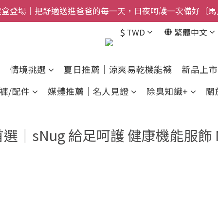
禮盒登場｜把舒適送進爸爸的每一天，日夜呵護一次備好〔馬
$800免運｜任搭８折起｜滿額再送新品-悠哉斑馬襪〔立即
$
TWD
繁體中文
$800免運｜任搭８折起｜滿額再送新品-悠哉斑馬襪〔立即
情境挑選
夏日推薦｜涼爽易乾機能襪
新品上市
褲/配件
媒體推薦｜名人見證
除臭知識+
關
｜sNug 給足呵護 健康機能服飾 