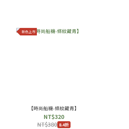
新色上市
【時尚船襪-條紋藏青】
NT$320
NT$380
8.4折