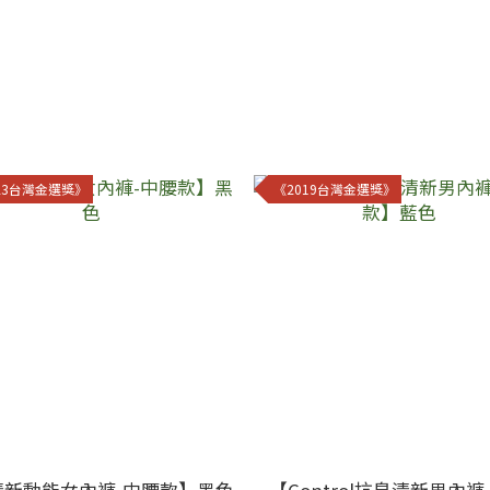
23台灣金選獎》
《2019台灣金選獎》
清新動能女內褲-中腰款】黑色
【Control抗臭清新男內褲