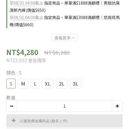
至
08/31 04:00
截止
指定商品，單筆滿$1888滿額禮｜男版抗臭
清新內褲(價值$650)
至
08/31 04:00
截止
指定商品，單筆滿$3088滿額禮｜悠哉斑馬
襪(價值$660)
查看更多
NT$4,280
NT$6,280
NT$3,852
會員獨享
顏色
: S
S
M
L
XL
2L
3L
數量
以優惠價加購商品
(最多 1 件)