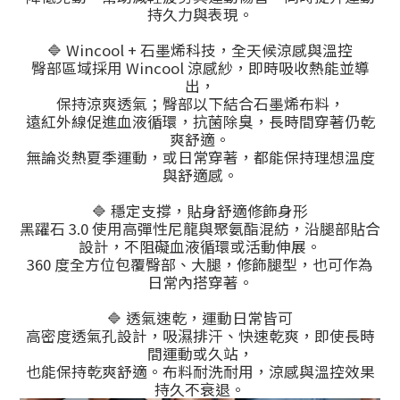
持久力與表現。
🔷 Wincool + 石墨烯科技，全天候涼感與溫控
臀部區域採用 Wincool 涼感紗，即時吸收熱能並導
出，
保持涼爽透氣；臀部以下結合石墨烯布料，
遠紅外線促進血液循環，抗菌除臭，長時間穿著仍乾
爽舒適。
無論炎熱夏季運動，或日常穿著，都能保持理想溫度
與舒適感。
🔷 穩定支撐，貼身舒適修飾身形
黑躍石 3.0 使用高彈性尼龍與聚氨酯混紡，沿腿部貼合
設計，不阻礙血液循環或活動伸展。
360 度全方位包覆臀部、大腿，修飾腿型，也可作為
日常內搭穿著。
🔷 透氣速乾，運動日常皆可
高密度透氣孔設計，吸濕排汗、快速乾爽，即使長時
間運動或久站，
也能保持乾爽舒適。布料耐洗耐用，涼感與溫控效果
持久不衰退。