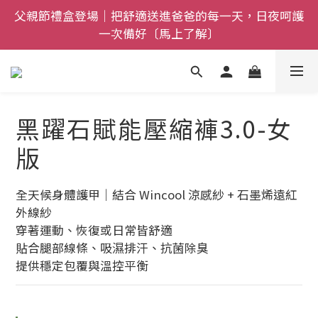
全館$800免運｜任搭８折起｜滿額再送新品-悠哉斑馬
全館$800免運｜任搭８折起｜滿額再送新品-悠哉斑馬
襪〔立即了解〕
襪〔立即了解〕
新品快訊｜2026限定俐落斑馬除臭襪登場！限量預購
中〔馬上了解〕
父親節禮盒登場｜把舒適送進爸爸的每一天，日夜呵護
黑躍石賦能壓縮褲3.0-女
一次備好〔馬上了解〕
版
全館$800免運｜任搭８折起｜滿額再送新品-悠哉斑馬
襪〔立即了解〕
全天候身體護甲｜結合 Wincool 涼感紗 + 石墨烯遠紅
外線紗
穿著運動、恢復或日常皆舒適
貼合腿部線條、吸濕排汗、抗菌除臭
提供穩定包覆與溫控平衡