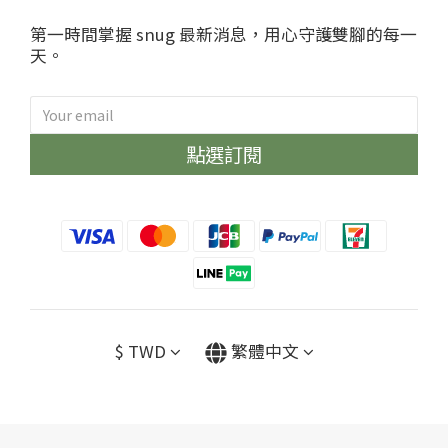
第一時間掌握 snug 最新消息，用心守護雙腳的每一
天。
點選訂閱
sNug給足呵護
哈囉~很開心見到你😁
眾多明星球星愛用推薦的神奇永久
除臭襪、不鐵腿壓縮神褲、清新內
衣褲通通限時優惠中！
加碼再送上專屬你的優惠碼
【hi9za】，結帳不限金額可以現
$
TWD
繁體中文
折30元喔🩷🩷🩷
*每張訂單限用一種優惠碼*
回覆至 sNug給足呵護