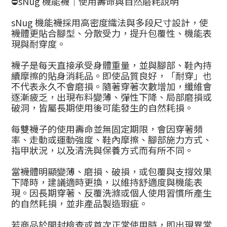
⛔sNug 機能襪｜使用壽命與自然磨耗說明
sNug 機能襪採用高密度織法與多段尺寸設計，使
襪體更貼合腳型、分散受力，提升包覆性、機能表
現與耐穿度。
襪子是每天直接承受身體重量，並與腳部、鞋內持
續摩擦的貼身消耗品。即使品質良好，「耐穿」也
不代表永久不會磨損。隨著穿著次數增加，纖維會
逐漸疲乏，出現布料變薄、彈性下降、局部磨損或
破洞，皆屬長期使用後可能發生的自然耗損。
每雙襪子的使用壽命並無固定期限，會因穿著頻
率、走動或運動強度、鞋內摩擦、腳部施力方式、
指甲狀況，以及清洗與保養方式而有所不同。
當襪體明顯變薄、磨損、破損，或包覆與支撐效果
下降時，建議適時更換，以維持舒適度與機能表
現。因長期穿著、反覆洗滌或個人使用習慣所產生
的自然耗損，並非產品製造瑕疵。
若商品於開封檢查或首次正常使用時，即出現異常