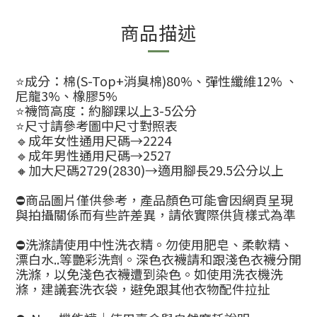
商品描述
⭐️成分：棉(S-Top+消臭棉)80%、彈性纖維12% 、
尼龍3%、橡膠5%
⭐️襪筒高度：約腳踝以上3-5公分
⭐️尺寸請參考圖中尺寸對照表
🔹成年女性通用尺碼→2224
🔹成年男性通用尺碼→2527
🔸加大尺碼2729(2830)→適用腳長29.5公分以上
⛔商品圖片僅供參考，產品顏色可能會因網頁呈現
與拍攝關係而有些許差異，請依實際供貨樣式為準
⛔洗滌請使用中性洗衣精。勿使用肥皂、柔軟精、
漂白水..等艷彩洗劑。深色衣襪請和跟淺色衣襪分開
洗滌，以免淺色衣襪遭到染色。如使用洗衣機洗
滌，建議套洗衣袋，避免跟其他衣物配件拉扯