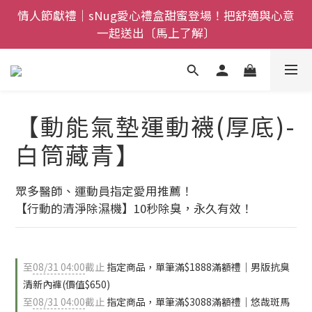
全館$800免運｜任搭８折起｜滿額再送新品-悠哉斑馬
情人節獻禮｜sNug愛心禮盒甜蜜登場！把舒適與心意
一起送出〔馬上了解〕
襪〔立即了解〕
父親節禮盒登場｜把舒適送進爸爸的每一天，日夜呵護
一次備好〔馬上了解〕
全館$800免運｜任搭８折起｜滿額再送新品-悠哉斑馬
【動能氣墊運動襪(厚底)-
襪〔立即了解〕
白筒藏青】
眾多醫師、運動員指定愛用推薦！
【行動的清淨除濕機】10秒除臭，永久有效！
至
08/31 04:00
截止
指定商品，單筆滿$1888滿額禮｜男版抗臭
清新內褲(價值$650)
至
08/31 04:00
截止
指定商品，單筆滿$3088滿額禮｜悠哉斑馬