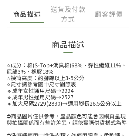
送貨及付款
商品描述
顧客評價
方式
商品描述
⭐️成分：棉(S-Top+消臭棉)68%、彈性纖維11%、
尼龍3%、橡膠18%
⭐️襪筒高度：約腳踝以上3-5公分
⭐️尺寸請參考圖中尺寸對照表
🔹成年女性通用尺碼→2224
🔹成年男性通用尺碼→2527
🔸加大尺碼2729(2830)→適用腳長28.5公分以上
⛔商品圖片僅供參考，產品顏色可能會因網頁呈現
與拍攝關係而有些許差異，請依實際供貨樣式為準
⛔洗滌請使用中性洗衣精。勿使用肥皂、柔軟精、