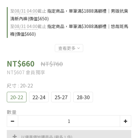
至
08/31 04:00
截止
指定商品，單筆滿$1888滿額禮｜男版抗臭
清新內褲(價值$650)
至
08/31 04:00
截止
指定商品，單筆滿$3088滿額禮｜悠哉斑馬
襪(價值$660)
查看更多
NT$660
NT$760
NT$607
會員獨享
尺寸
: 20-22
20-22
22-24
25-27
28-30
數量
以優惠價加購商品
(最多 1 件)