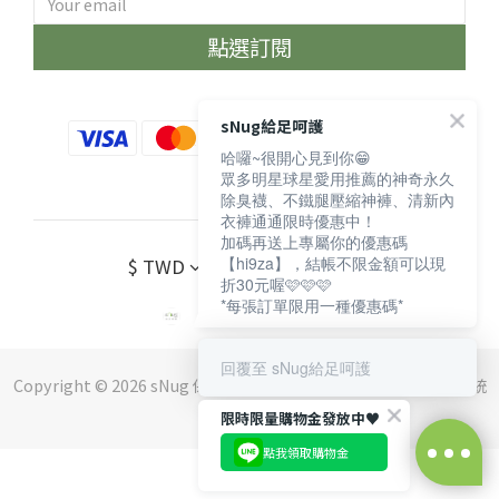
點選訂閱
sNug給足呵護
哈囉~很開心見到你😁
眾多明星球星愛用推薦的神奇永久
除臭襪、不鐵腿壓縮神褲、清新內
衣褲通通限時優惠中！
加碼再送上專屬你的優惠碼
【hi9za】，結帳不限金額可以現
$
TWD
繁體中文
折30元喔🩷🩷🩷
*每張訂單限用一種優惠碼*
回覆至 sNug給足呵護
Copyright © 2026 sNug 保留一切權利 ｜斯傑利企業有限公司 ｜ 統
編：16552210
限時限量購物金發放中♥️
點我領取購物金
立即購買