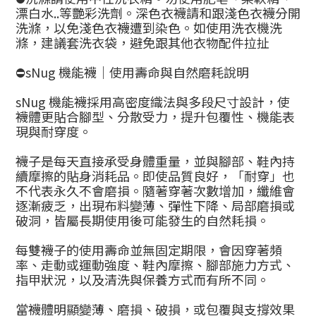
漂白水..等艷彩洗劑。深色衣襪請和跟淺色衣襪分開
洗滌，以免淺色衣襪遭到染色。如使用洗衣機洗
滌，建議套洗衣袋，避免跟其他衣物配件拉扯
⛔sNug 機能襪｜使用壽命與自然磨耗說明
sNug 機能襪採用高密度織法與多段尺寸設計，使
襪體更貼合腳型、分散受力，提升包覆性、機能表
現與耐穿度。
襪子是每天直接承受身體重量，並與腳部、鞋內持
續摩擦的貼身消耗品。即使品質良好，「耐穿」也
不代表永久不會磨損。隨著穿著次數增加，纖維會
逐漸疲乏，出現布料變薄、彈性下降、局部磨損或
破洞，皆屬長期使用後可能發生的自然耗損。
每雙襪子的使用壽命並無固定期限，會因穿著頻
率、走動或運動強度、鞋內摩擦、腳部施力方式、
指甲狀況，以及清洗與保養方式而有所不同。
當襪體明顯變薄、磨損、破損，或包覆與支撐效果