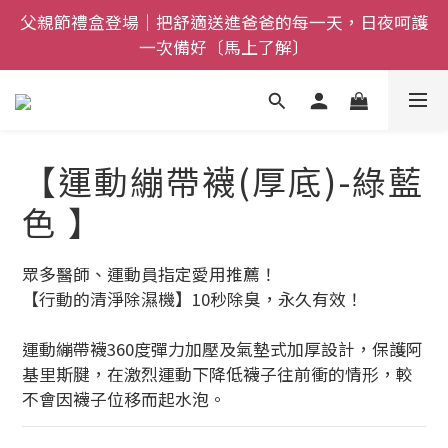
父親節禮盒登場｜把舒適送進爸爸的每一天，日夜呵護
全館$800免運｜任搭８折起｜滿額再送新品-悠哉斑馬
一次備好〔馬上了解〕
襪〔立即了解〕
全館$800免運｜任搭８折起｜滿額再送新品-悠哉斑馬
襪〔立即了解〕
【運動繃帶襪(厚底)-綠藍
色 】
眾多醫師、運動員指定愛用推薦！
【行動的清淨除濕機】10秒除臭，永久有效！
運動繃帶襪360度彈力加壓及氣墊式加厚設計，保護阿
基里斯腱，在激烈運動下降低襪子往前衝的情形，較
不會因襪子位移而起水泡。