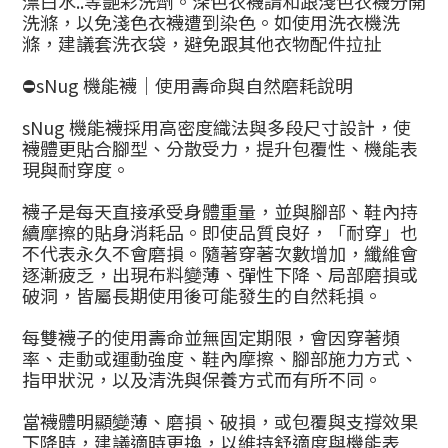
漂白水..等艷彩洗劑。深色衣襪請和跟淺色衣襪分開
洗滌，以免淺色衣襪遭到染色。如使用洗衣機洗
滌，建議套洗衣袋，避免跟其他衣物配件拉扯
⛔sNug 機能襪｜使用壽命與自然磨耗說明
sNug 機能襪採用高密度織法與多段尺寸設計，使
襪體更貼合腳型、分散受力，提升包覆性、機能表
現與耐穿度。
襪子是每天直接承受身體重量，並與腳部、鞋內持
續摩擦的貼身消耗品。即使品質良好，「耐穿」也
不代表永久不會磨損。隨著穿著次數增加，纖維會
逐漸疲乏，出現布料變薄、彈性下降、局部磨損或
破洞，皆屬長期使用後可能發生的自然耗損。
每雙襪子的使用壽命並無固定期限，會因穿著頻
率、走動或運動強度、鞋內摩擦、腳部施力方式、
指甲狀況，以及清洗與保養方式而有所不同。
當襪體明顯變薄、磨損、破損，或包覆與支撐效果
下降時，建議適時更換，以維持舒適度與機能表