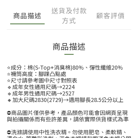
送貨及付款
商品描述
顧客評價
方式
商品描述
⭐️成分：棉(S-Top+消臭棉)80%、彈性纖維20%
⭐️襪筒高度：腳踝凸點處
⭐️尺寸請參考圖中尺寸對照表
🔹成年女性通用尺碼→2224
🔹成年男性通用尺碼→2527
🔸加大尺碼2830(2729)→適用腳長28.5公分以上
⛔商品圖片僅供參考，產品顏色可能會因網頁呈現
與拍攝關係而有些許差異，請依實際供貨樣式為準
⛔洗滌請使用中性洗衣精。勿使用肥皂、柔軟精、