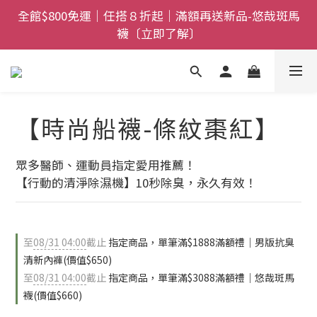
全館$800免運｜任搭８折起｜滿額再送新品-悠哉斑馬
襪〔立即了解〕
襪〔立即了解〕
情人節獻禮｜sNug愛心禮盒甜蜜登場！把舒適與心意
一起送出〔馬上了解〕
父親節禮盒登場｜把舒適送進爸爸的每一天，日夜呵護
一次備好〔馬上了解〕
【時尚船襪-條紋棗紅】
全館$800免運｜任搭８折起｜滿額再送新品-悠哉斑馬
襪〔立即了解〕
眾多醫師、運動員指定愛用推薦！
【行動的清淨除濕機】10秒除臭，永久有效！
至
08/31 04:00
截止
指定商品，單筆滿$1888滿額禮｜男版抗臭
清新內褲(價值$650)
至
08/31 04:00
截止
指定商品，單筆滿$3088滿額禮｜悠哉斑馬
襪(價值$660)