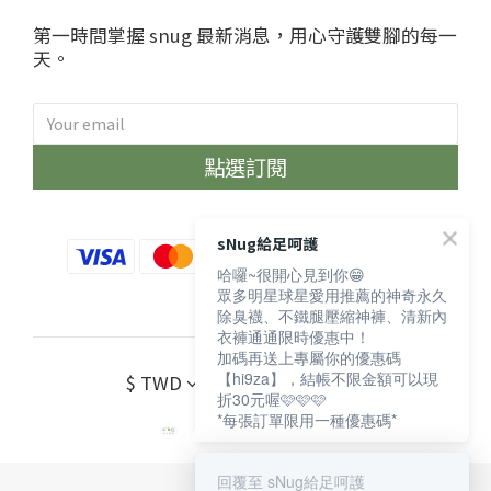
第一時間掌握 snug 最新消息，用心守護雙腳的每一
天。
點選訂閱
sNug給足呵護
哈囉~很開心見到你😁
眾多明星球星愛用推薦的神奇永久
除臭襪、不鐵腿壓縮神褲、清新內
衣褲通通限時優惠中！
加碼再送上專屬你的優惠碼
【hi9za】，結帳不限金額可以現
$
TWD
繁體中文
折30元喔🩷🩷🩷
*每張訂單限用一種優惠碼*
回覆至 sNug給足呵護