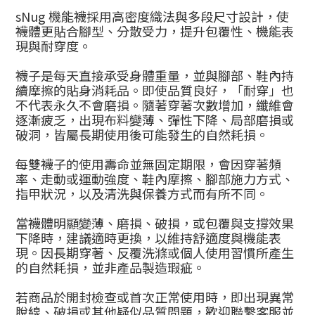
sNug 機能襪採用高密度織法與多段尺寸設計，使
襪體更貼合腳型、分散受力，提升包覆性、機能表
現與耐穿度。
襪子是每天直接承受身體重量，並與腳部、鞋內持
續摩擦的貼身消耗品。即使品質良好，「耐穿」也
不代表永久不會磨損。隨著穿著次數增加，纖維會
逐漸疲乏，出現布料變薄、彈性下降、局部磨損或
破洞，皆屬長期使用後可能發生的自然耗損。
每雙襪子的使用壽命並無固定期限，會因穿著頻
率、走動或運動強度、鞋內摩擦、腳部施力方式、
指甲狀況，以及清洗與保養方式而有所不同。
當襪體明顯變薄、磨損、破損，或包覆與支撐效果
下降時，建議適時更換，以維持舒適度與機能表
現。因長期穿著、反覆洗滌或個人使用習慣所產生
的自然耗損，並非產品製造瑕疵。
若商品於開封檢查或首次正常使用時，即出現異常
脫線、破損或其他疑似品質問題，歡迎聯繫客服並