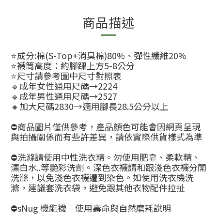
商品描述
⭐️成分:棉(S-Top+消臭棉)80%、彈性纖維20%
⭐️襪筒高度：約腳踝上方5-8公分
⭐️尺寸請參考圖中尺寸對照表
🔹成年女性通用尺碼→2224
🔹成年男性通用尺碼→2527
🔸加大尺碼2830→適用腳長28.5公分以上
⛔商品圖片僅供參考，產品顏色可能會因網頁呈現
與拍攝關係而有些許差異，請依實際供貨樣式為準
⛔洗滌請使用中性洗衣精。勿使用肥皂、柔軟精、
漂白水..等艷彩洗劑。深色衣襪請和跟淺色衣襪分開
洗滌，以免淺色衣襪遭到染色。如使用洗衣機洗
滌，建議套洗衣袋，避免跟其他衣物配件拉扯
⛔sNug 機能襪｜使用壽命與自然磨耗說明