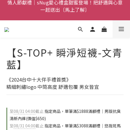
父親節禮盒登場｜把舒適送進爸爸的每一天，日夜呵護
全館$800免運｜任搭８折起｜滿額再送新品-悠哉斑馬
一次備好〔馬上了解〕
襪〔立即了解〕
全館$800免運｜任搭８折起｜滿額再送新品-悠哉斑馬
襪〔立即了解〕
【S-TOP+ 瞬淨短襪-文青
藍】
《2024台中十大伴手禮首獎》
精細刺繡logo 中筒高度 舒適包覆 男女皆宜
至
08/31 04:00
截止
指定商品，單筆滿$1888滿額禮｜男版抗臭
清新內褲(價值$650)
至
08/31 04:00
截止
指定商品，單筆滿$3088滿額禮｜悠哉斑馬