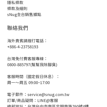
隱私條款
條款及細則
sNug全台銷售據點
聯絡我們
海外貴賓請撥打電話：
+886-4-23758193
台灣免付費客服專線：
0800-885797(幫幫我除腳臭)
客服時間（國定假日休息）：
周一～周五 09:00~17:00
電子郵件：service@snug.com.tw
訂單/商品疑問：
LINE@客服
總部地址：台灣台中市南區忠明南路760號4樓