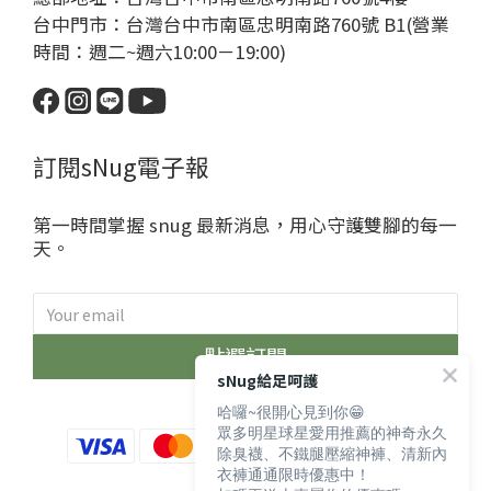
台中門市：台灣台中市南區忠明南路760號 B1(營業
時間：週二~週六10:00－19:00)
訂閱sNug電子報
第一時間掌握 snug 最新消息，用心守護雙腳的每一
天。
點選訂閱
sNug給足呵護
哈囉~很開心見到你😁
眾多明星球星愛用推薦的神奇永久
除臭襪、不鐵腿壓縮神褲、清新內
衣褲通通限時優惠中！