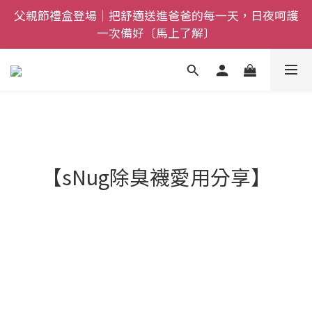
父親節禮盒登場｜把舒適送進爸爸的每一天，日夜呵護
全館$800免運｜任搭８折起｜滿額再送新品-悠哉斑馬
一次備好〔馬上了解〕
襪〔立即了解〕
全館$800免運｜任搭８折起｜滿額再送新品-悠哉斑馬
襪〔立即了解〕
【sNug除臭襪愛用分享】