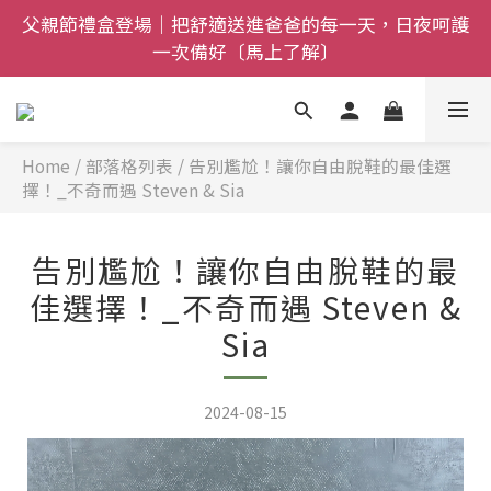
父親節禮盒登場｜把舒適送進爸爸的每一天，日夜呵護
全館$800免運｜任搭８折起｜滿額再送新品-悠哉斑馬
一次備好〔馬上了解〕
襪〔立即了解〕
全館$800免運｜任搭８折起｜滿額再送新品-悠哉斑馬
襪〔立即了解〕
Home
/
部落格列表
/
告別尷尬！讓你自由脫鞋的最佳選
擇！_不奇而遇 Steven & Sia
告別尷尬！讓你自由脫鞋的最
佳選擇！_不奇而遇 Steven &
Sia
2024-08-15