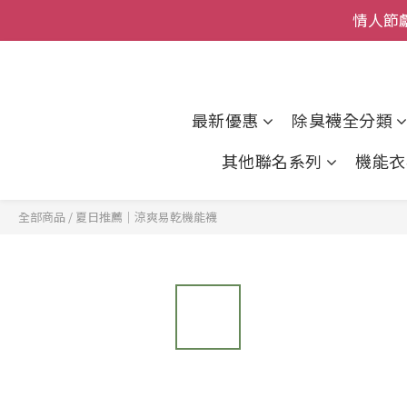
情人節
全館
父親節
全館
最新優惠
除臭襪全分類
其他聯名系列
機能衣
全部商品
/
夏日推薦｜涼爽易乾機能襪