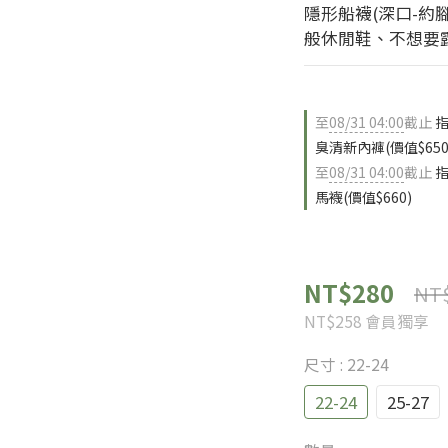
隱形船襪(深口-約
般休閒鞋、不想要
至
08/31 04:00
截止
指
臭清新內褲(價值$650
至
08/31 04:00
截止
指
馬襪(價值$660)
NT$280
NT
NT$258
會員獨享
尺寸
: 22-24
22-24
25-27