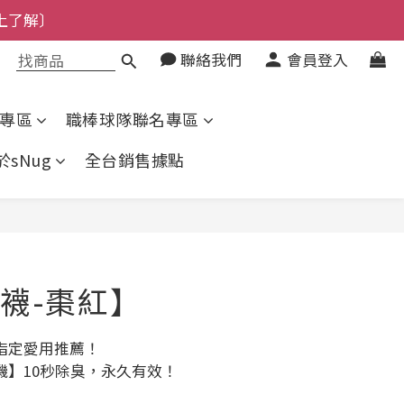
上了解〕
了解〕
聯絡我們
會員登入
上了解〕
了解〕
專區
職棒球隊聯名專區
於sNug
全台銷售據點
立即購買
襪-棗紅】
指定愛用推薦！
機】10秒除臭，永久有效！