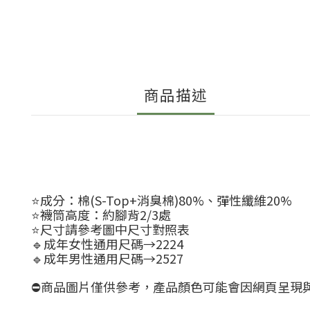
商品描述
⭐️成分：棉(S-Top+消臭棉)80%、彈性纖維20%
⭐️襪筒高度：約腳背2/3處
⭐️尺寸請參考圖中尺寸對照表
🔹成年女性通用尺碼→2224
🔹成年男性通用尺碼→2527
⛔商品圖片僅供參考，產品顏色可能會因網頁呈現