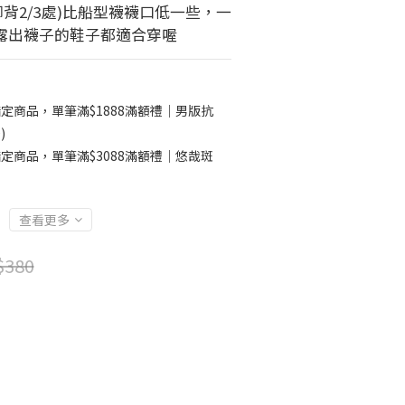
腳背2/3處)比船型襪襪口低一些，一
露出襪子的鞋子都適合穿喔
定商品，單筆滿$1888滿額禮｜男版抗
)
定商品，單筆滿$3088滿額禮｜悠哉斑
查看更多
$380