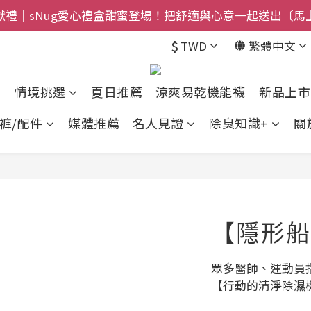
獻禮｜sNug愛心禮盒甜蜜登場！把舒適與心意一起送出〔馬
$800免運｜任搭８折起｜滿額再送新品-悠哉斑馬襪〔立即
$
TWD
繁體中文
禮盒登場｜把舒適送進爸爸的每一天，日夜呵護一次備好〔馬
$800免運｜任搭８折起｜滿額再送新品-悠哉斑馬襪〔立即
情境挑選
夏日推薦｜涼爽易乾機能襪
新品上市
褲/配件
媒體推薦｜名人見證
除臭知識+
關
【隱形船
眾多醫師、運動員
【行動的清淨除濕