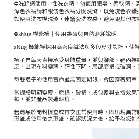
⛔洗滌請使用中性洗衣精。勿使用肥皂、柔軟精、漂
深色衣襪請和跟淺色衣襪分開洗滌，以免淺色衣襪
如使用洗衣機洗滌，建議套洗衣袋，避免跟其他衣
⛔sNug 機能襪｜使用壽命與自然磨耗說明
sNug 機能襪採用高密度織法與多段尺寸設計，
襪子是每天直接承受身體重量，並與腳部、鞋內持
乏，出現布料變薄、彈性下降、局部磨損或破洞，
每雙襪子的使用壽命並無固定期限，會因穿著頻率
當襪體明顯變薄、磨損、破損，或包覆與支撐效果
損，並非產品製造瑕疵。
若商品於開封檢查或首次正常使用時，即出現異常
瑕疵或使用後之瑕疵，確認狀況之後，給予為您進