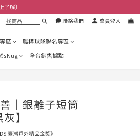
了解〕
了解〕
聯絡我們
會員登入
專區
職棒球隊聯名專區
於sNug
全台銷售據點
立即購買
善｜銀離子短筒
黑灰】
WARDS 臺灣戶外精品金獎》