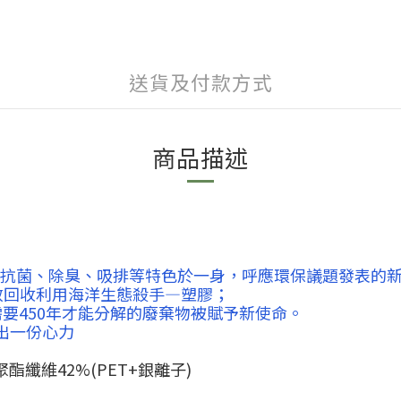
送貨及付款方式
商品描述
、抗菌、除臭、吸排等特色於一身，呼應環保議題發表的
有效回收利用海洋生態殺手—塑膠；
要450年才能分解的廢棄物被賦予新使命。
出一份心力
聚酯纖維42%(PET+銀離子)