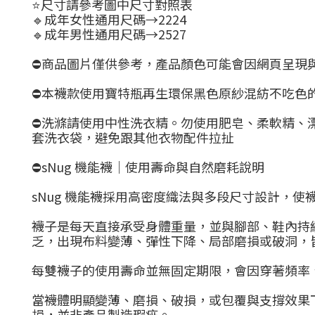
⭐️尺寸請參考圖中尺寸對照表
🔹成年女性通用尺碼→2224
🔹成年男性通用尺碼→2527
⛔商品圖片僅供參考，產品顏色可能會因網頁呈現
⛔
本襪款使用寶特瓶再生環保黑色原紗混紡不吃色
⛔洗滌請使用中性洗衣精。勿使用肥皂、柔軟精、
套洗衣袋，避免跟其他衣物配件拉扯
⛔sNug 機能襪｜使用壽命與自然磨耗說明
sNug 機能襪採用高密度織法與多段尺寸設計，
襪子是每天直接承受身體重量，並與腳部、鞋內持
乏，出現布料變薄、彈性下降、局部磨損或破洞，
每雙襪子的使用壽命並無固定期限，會因穿著頻率
當襪體明顯變薄、磨損、破損，或包覆與支撐效果
損，並非產品製造瑕疵。