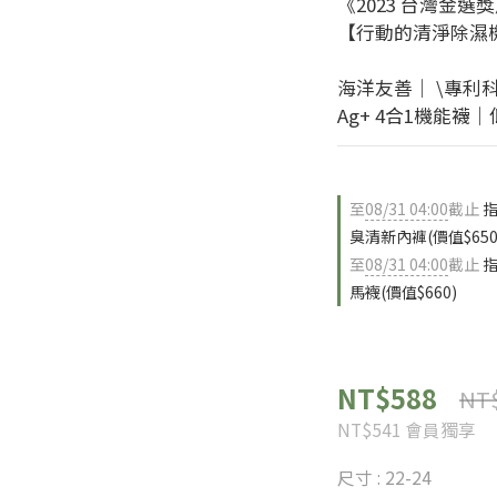
《2023 台灣金選
【行動的清淨除濕
海洋友善｜ \專利
Ag+ 4合1機能
至
08/31 04:00
截止
指
臭清新內褲(價值$650
至
08/31 04:00
截止
指
馬襪(價值$660)
NT$588
NT
NT$541
會員獨享
尺寸
: 22-24