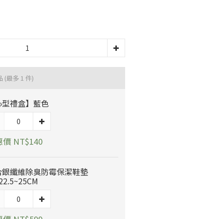
品
(最多 1 件)
心型禮盒】藍色
價 NT$140
合銀纖維除臭防霉保潔鞋墊
22.5~25CM
價 NT$599