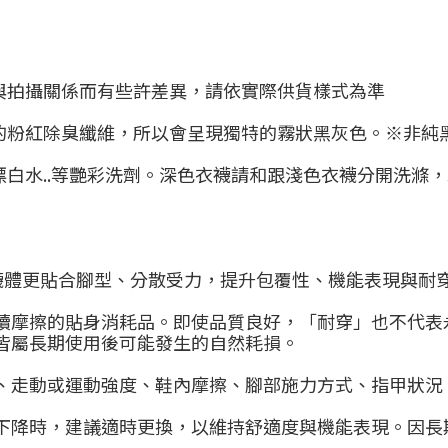
與拍攝關係而有些許差異，請依實際供貨樣式為準
的粉紅除臭纖維，所以會呈現獨特的霧狀黑灰色。※非純
漂白水..等艷彩洗劑。深色衣襪請和跟淺色衣襪分開洗滌
使襪體更貼合腳型、分散受力，提升包覆性、機能表現與耐
續摩擦的貼身消耗品。即使品質良好，「耐穿」也不代表
皆屬長期使用後可能發生的自然耗損。
、走動或運動強度、鞋內摩擦、腳部施力方式、指甲狀況
下降時，建議適時更換，以維持舒適度與機能表現。因長