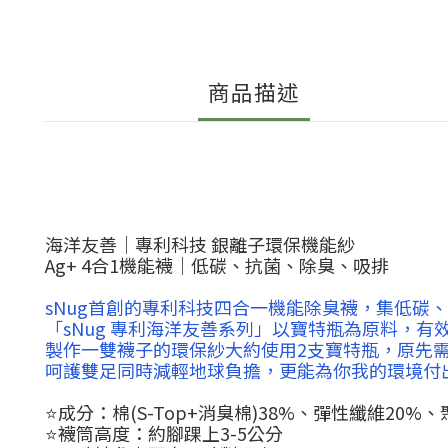
商品描述
海洋友善｜專利科技 銀離子環保機能紗
Ag+ 4合1機能襪｜低碳、抗菌、除臭、吸排
sNug首創的專利科技四合一機能除臭襪，集低碳
「sNug 專利海洋友善系列」以寶特瓶為原料，
製作一雙襪子的環保紗大約使用2支寶特瓶，原先需
呵護雙足同時減輕地球負擔，更能為你我的環境付
⭐️成分：棉(S-Top+消臭棉)38%、彈性纖維20%、
⭐️襪筒高度：約腳踝上3-5公分