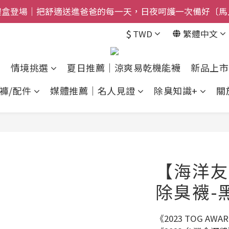
$800免運｜任搭８折起｜滿額再送新品-悠哉斑馬襪〔立即
$800免運｜任搭８折起｜滿額再送新品-悠哉斑馬襪〔立即
$
TWD
繁體中文
情境挑選
夏日推薦｜涼爽易乾機能襪
新品上市
褲/配件
媒體推薦｜名人見證
除臭知識+
關
【海洋友
除臭襪-
《2023 TOG A