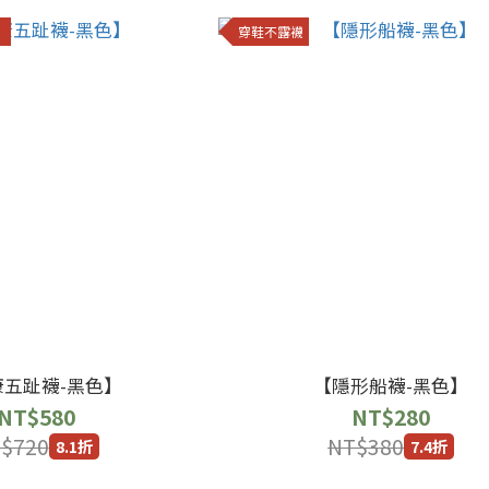
》
穿鞋不露襪
康五趾襪-黑色】
【隱形船襪-黑色】
NT$580
NT$280
$720
NT$380
8.1折
7.4折