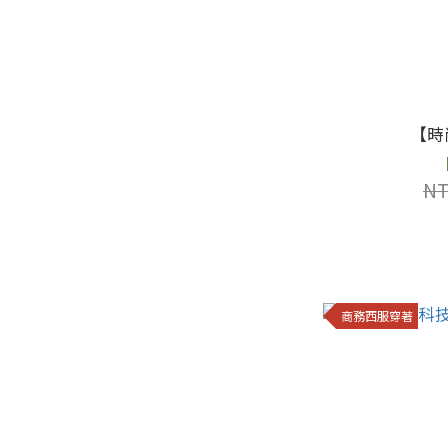
【時
NT
商務西服穿著