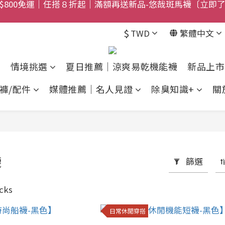
獻禮｜sNug愛心禮盒甜蜜登場！把舒適與心意一起送出〔馬
$800免運｜任搭８折起｜滿額再送新品-悠哉斑馬襪〔立即
$
TWD
繁體中文
禮盒登場｜把舒適送進爸爸的每一天，日夜呵護一次備好〔馬
$800免運｜任搭８折起｜滿額再送新品-悠哉斑馬襪〔立即
情境挑選
夏日推薦｜涼爽易乾機能襪
新品上市
褲/配件
媒體推薦｜名人見證
除臭知識+
關
襪
篩選
cks
日常休閒穿搭