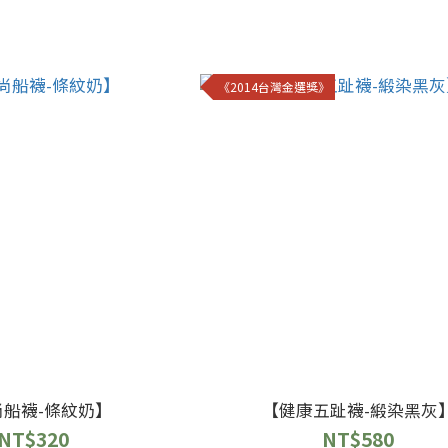
《2014台灣金選獎》
尚船襪-條紋奶】
【健康五趾襪-緞染黑灰
NT$320
NT$580