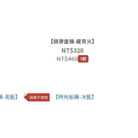
【健康童襪-藏青米】
NT$320
NT$460
7折
經典不敗款