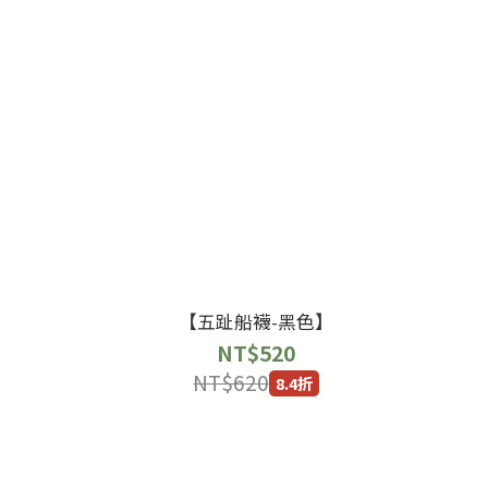
【五趾船襪-黑色】
NT$520
NT$620
8.4折