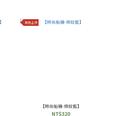
新色上市
】
【時尚船襪-條紋藍】
NT$320