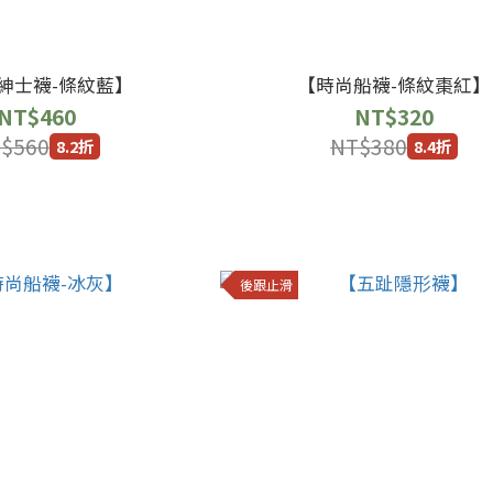
紳士襪-條紋藍】
【時尚船襪-條紋棗紅】
NT$460
NT$320
$560
NT$380
8.2折
8.4折
後跟止滑