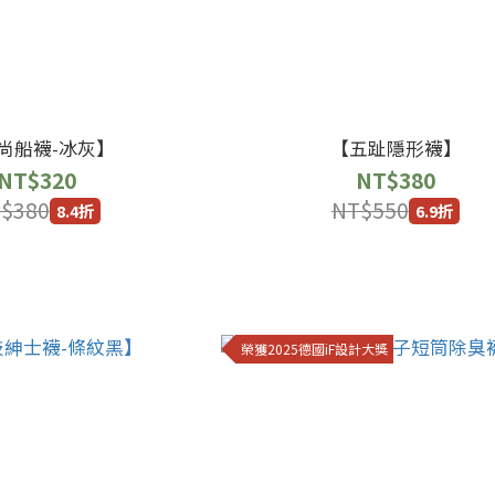
尚船襪-冰灰】
【五趾隱形襪】
NT$320
NT$380
$380
NT$550
8.4折
6.9折
榮獲2025德國iF設計大獎