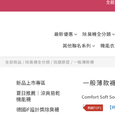
情人節
全館
父親節
全館
最新優惠
除臭襪全分類
其他聯名系列
機能衣
全部商品
/
除臭襪全分類
/
挑選厚度
/
一般薄款襪
一般薄款
新品上市專區
夏日推薦｜涼爽易乾
Comfort Soft So
機能襪
熱銷TOP1
德國iF設計獎除臭襪