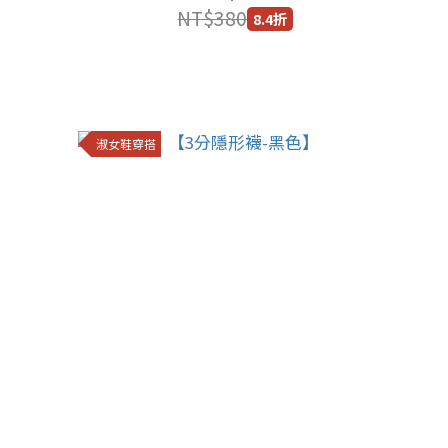
NT$380
8.4折
淑女鞋穿搭