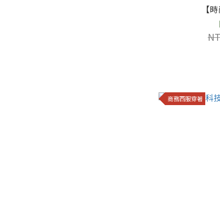
【時
NT
商務西服穿著