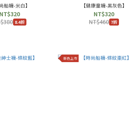
尚船襪-米白】
【健康童襪-黑灰色】
NT$320
NT$320
$380
NT$460
8.4折
7折
新色上市