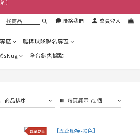
上了解〕
了解〕
聯絡我們
會員登入
上了解〕
了解〕
專區
職棒球隊聯名專區
於sNug
全台銷售據點
商品排序
每頁顯示 72 個
趾縫乾爽