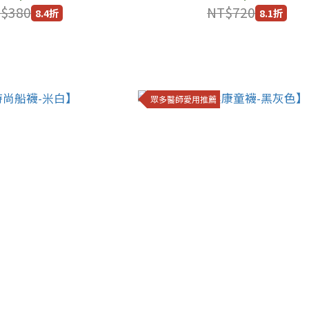
$380
NT$720
8.4折
8.1折
眾多醫師愛用推薦