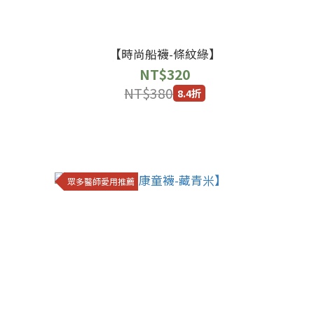
【時尚船襪-條紋綠】
NT$320
NT$380
8.4折
眾多醫師愛用推薦