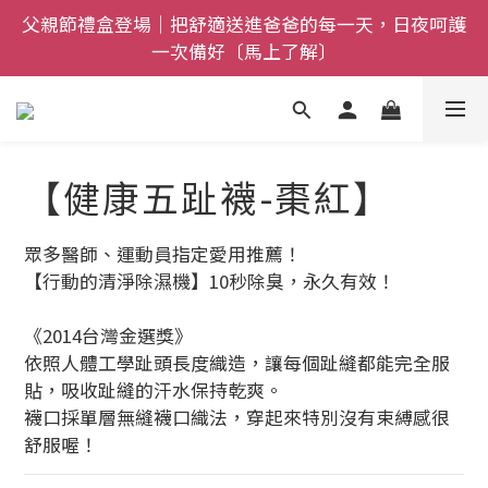
全館$800免運｜任搭８折起｜滿額再送新品-悠哉斑馬
全館$800免運｜任搭８折起｜滿額再送新品-悠哉斑馬
襪〔立即了解〕
襪〔立即了解〕
【健康五趾襪-棗紅】
眾多醫師、運動員指定愛用推薦！
【行動的清淨除濕機】10秒除臭，永久有效！
《2014台灣金選獎》
依照人體工學趾頭長度織造，讓每個趾縫都能完全服
貼，吸收趾縫的汗水保持乾爽。
襪口採單層無縫襪口織法，穿起來特別沒有束縛感很
舒服喔！