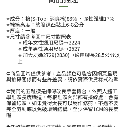
⭐️成分：棉(S-Top+消臭棉)83% 、彈性纖維17%
⭐️襪筒高度：約腳踝凸點上6-8公分
⭐️厚度：一般
⭐️尺寸請參考圖中尺寸對照表
🔹成年女性通用尺碼→2224
🔹成年男性通用尺碼→2527
🔸加大尺碼2729(2830)→適用腳長28.5公分以
上
⛔商品圖片僅供參考，產品顏色可能會因網頁呈現
與拍攝關係而有些許差異，請依實際供貨樣式為準
⛔我們的五趾襪是師傅改良手套機台，依照人體工
學趾頭長度織造，每根趾頭內部都有接線處，會有
保留線頭，如果覺得太長可以稍作修剪，不過不要
完全剪到底以免破壞到結構，至少保留1CM的長度
喔
⛔洗滌請使用中性洗衣精。勿使用肥皂、柔軟精、