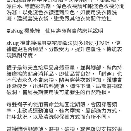
漂白水..等艷彩洗劑。深色衣襪請和跟淺色衣襪分開
洗滌，以免淺色衣襪遭到染色。如使用洗衣機洗
滌，建議套洗衣袋，避免跟其他衣物配件拉扯
⛔sNug 機能襪｜使用壽命與自然磨耗說明
sNug 機能襪採用高密度織法與多段尺寸設計，使
襪體更貼合腳型、分散受力，提升包覆性、機能表
現與耐穿度。
襪子是每天直接承受身體重量，並與腳部、鞋內持
續摩擦的貼身消耗品。即使品質良好，「耐穿」也
不代表永久不會磨損。隨著穿著次數增加，纖維會
逐漸疲乏，出現布料變薄、彈性下降、局部磨損或
破洞，皆屬長期使用後可能發生的自然耗損。
每雙襪子的使用壽命並無固定期限，會因穿著頻
率、走動或運動強度、鞋內摩擦、腳部施力方式、
指甲狀況，以及清洗與保養方式而有所不同。
當襪體明顯變薄、磨損、破損，或包覆與支撐效果