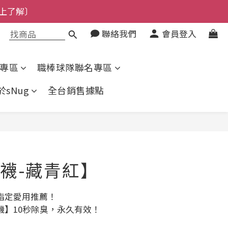
上了解〕
了解〕
了解〕
聯絡我們
會員登入
專區
職棒球隊聯名專區
於sNug
全台銷售據點
立即購買
襪-藏青紅】
指定愛用推薦！
機】10秒除臭，永久有效！