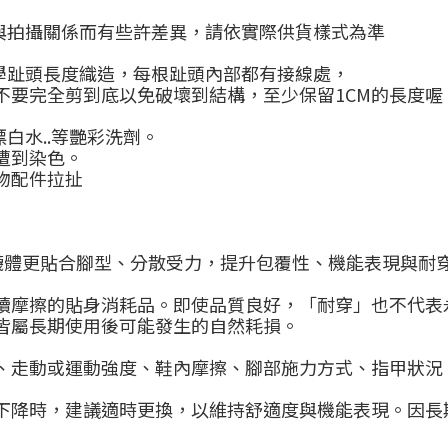
與拍攝關係而有些許差異，請依實際供貨樣式為準
學趾頭長度織造，每根趾頭內部都有接線處，
不要完全剪到底以免破壞到結構，至少保留1CM的長度喔
白水..等艷彩洗劑。
遭到染色。
物配件拉扯
使襪體更貼合腳型、分散受力，提升包覆性、機能表現與耐
續摩擦的貼身消耗品。即使品質良好，「耐穿」也不代表
皆屬長期使用後可能發生的自然耗損。
、走動或運動強度、鞋內摩擦、腳部施力方式、指甲狀況
下降時，建議適時更換，以維持舒適度與機能表現。因長