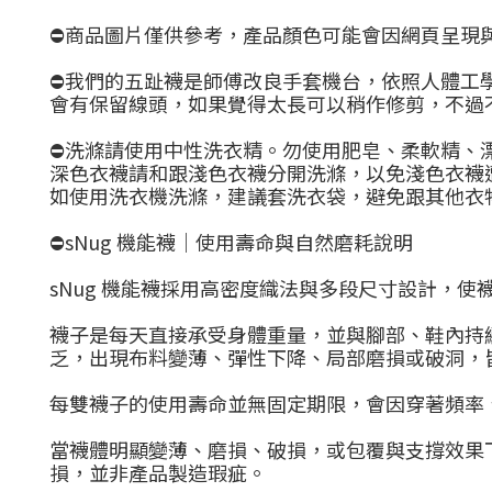
⛔商品圖片僅供參考，產品顏色可能會因網頁呈現
⛔我們的五趾襪是師傅改良手套機台，依照人體工
會有保留線頭，如果覺得太長可以稍作修剪，不過
⛔洗滌請使用中性洗衣精。勿使用肥皂、柔軟精、漂
深色衣襪請和跟淺色衣襪分開洗滌，
以免淺色衣襪
如使用洗衣機洗滌，建議套洗衣袋，避免跟其他衣
⛔sNug 機能襪｜使用壽命與自然磨耗說明
sNug 機能襪採用高密度織法與多段尺寸設計，
襪子是每天直接承受身體重量，並與腳部、鞋內持
乏，出現布料變薄、彈性下降、局部磨損或破洞，
每雙襪子的使用壽命並無固定期限，會因穿著頻率
當襪體明顯變薄、磨損、破損，或包覆與支撐效果
損，並非產品製造瑕疵。