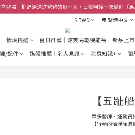
禮盒登場｜把舒適送進爸爸的每一天，日夜呵護一次備好〔馬
$800免運｜任搭８折起｜滿額再送新品-悠哉斑馬襪〔立即
$800免運｜任搭８折起｜滿額再送新品-悠哉斑馬襪〔立即
$
TWD
繁體中文
情境挑選
夏日推薦｜涼爽易乾機能襪
新品上市
褲/配件
媒體推薦｜名人見證
除臭知識+
關
【五趾船
眾多醫師、運動員
【行動的清淨除濕