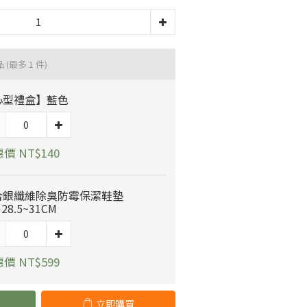
品
(最多 1 件)
心型禮盒】藍色
價 NT$140
合銀纖維除臭防霉保潔鞋墊
)28.5~31CM
價 NT$599
立即購買