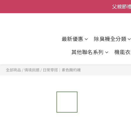
父親節
全館
全館
最新優惠
除臭襪全分類
其他聯名系列
機能衣
全部商品
/
情境挑選
/
日常穿搭｜素色簡約襪