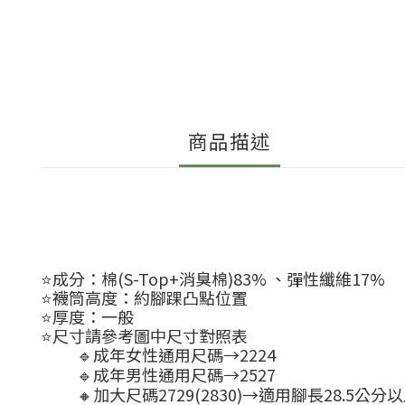
商品描述
⭐️成分：棉(S-Top+消臭棉)83% 、彈性纖維17%
⭐️襪筒高度：約腳踝凸點位置
⭐️厚度：一般
⭐️尺寸請參考圖中尺寸對照表
🔹成年女性通用尺碼→2224
🔹成年男性通用尺碼→2527
🔸加大尺碼2729(2830)→適用腳長28.5公分