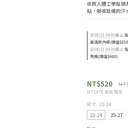
依照人體工學趾頭
貼，吸收趾縫的汗
至
08/31 04:00
截止
指
臭清新內褲(價值$650
至
08/31 04:00
截止
指
馬襪(價值$660)
NT$520
NT
NT$478
會員獨享
尺寸
: 22-24
22-24
25-27