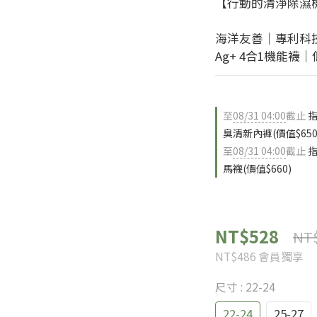
【行動的清淨除濕
海洋友善｜專利科
Ag+ 4合1機能
至
08/31 04:00
截止
指
臭清新內褲(價值$650
至
08/31 04:00
截止
指
馬襪(價值$660)
NT$528
NT
NT$486
會員獨享
尺寸
: 22-24
22-24
25-27