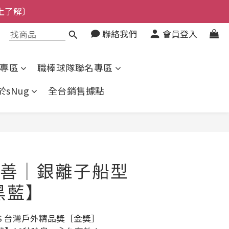
上了解〕
了解〕
聯絡我們
會員登入
了解〕
專區
職棒球隊聯名專區
於sNug
全台銷售據點
立即購買
善｜銀離子船型
黑藍】
ARDS 台灣戶外精品獎［金獎］