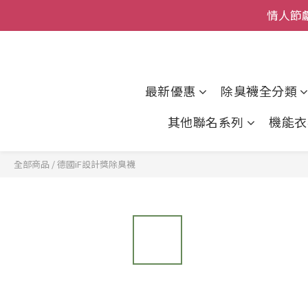
父親節
全館
全館
最新優惠
除臭襪全分類
其他聯名系列
機能衣
全部商品
/
德國iF設計獎除臭襪