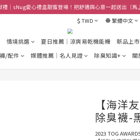
禮盒登場｜把舒適送進爸爸的每一天，日夜呵護一次備好〔馬
$800免運｜任搭８折起｜滿額再送新品-悠哉斑馬襪〔立即
$
TWD
繁體中文
$800免運｜任搭８折起｜滿額再送新品-悠哉斑馬襪〔立即
情境挑選
夏日推薦｜涼爽易乾機能襪
新品上市
褲/配件
媒體推薦｜名人見證
除臭知識+
關
【海洋友
除臭襪-
2023 TOG AW