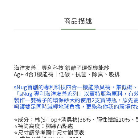
商品描述
海洋友善｜專利科技 銀離子環保機能紗
Ag+ 4合1機能襪｜低碳、抗菌、除臭、吸排
sNug首創的專利科技四合一機能除臭襪，集低碳
「sNug 專利海洋友善系列」以寶特瓶為原料，
製作一雙襪子的環保紗大約使用2支寶特瓶，原先需
呵護雙足同時減輕地球負擔，更能為你我的環境付
⭐️成分：棉(S-Top+消臭棉)38%、彈性纖維20%、
⭐️襪筒高度：腳踝凸點處
⭐️尺寸請參考圖中尺寸對照表