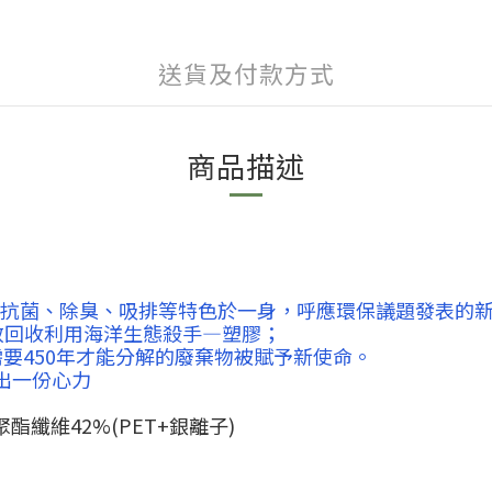
送貨及付款方式
商品描述
、抗菌、除臭、吸排等特色於一身，呼應環保議題發表的
有效回收利用海洋生態殺手—塑膠；
要450年才能分解的廢棄物被賦予新使命。
出一份心力
聚酯纖維42%(PET+銀離子)