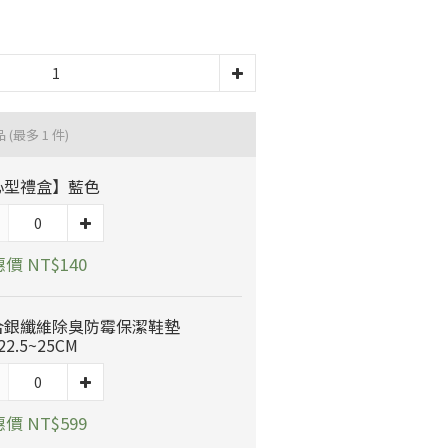
品
(最多 1 件)
心型禮盒】藍色
價 NT$140
合銀纖維除臭防霉保潔鞋墊
22.5~25CM
價 NT$599