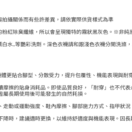
與拍攝關係而有些許差異，請依實際供貨樣式為準
的粉紅除臭纖維，所以會呈現獨特的霧狀黑灰色。※非純
漂白水..等艷彩洗劑。深色衣襪請和跟淺色衣襪分開洗滌
使襪體更貼合腳型、分散受力，提升包覆性、機能表現與耐
續摩擦的貼身消耗品。即使品質良好，「耐穿」也不代表
皆屬長期使用後可能發生的自然耗損。
、走動或運動強度、鞋內摩擦、腳部施力方式、指甲狀況
下降時，建議適時更換，以維持舒適度與機能表現。因長