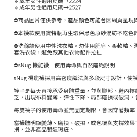
🔹成年女性通用尺碼→2224
🔹成年男性通用尺碼→2527
⛔商品圖片僅供參考，產品顏色可能會因網頁呈現
⛔
本襪款使用寶特瓶再生環保黑色原紗混紡不吃色
⛔洗滌請使用中性洗衣精。勿使用肥皂、柔軟精、
套洗衣袋，避免跟其他衣物配件拉扯
⛔sNug 機能襪｜使用壽命與自然磨耗說明
sNug 機能襪採用高密度織法與多段尺寸設計，
襪子是每天直接承受身體重量，並與腳部、鞋內持
乏，出現布料變薄、彈性下降、局部磨損或破洞，
每雙襪子的使用壽命並無固定期限，會因穿著頻率
當襪體明顯變薄、磨損、破損，或包覆與支撐效果
損，並非產品製造瑕疵。