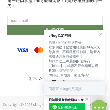
第一時間掌握 snug 最新消息，用心守護雙腳的每一
天。
點選訂閱
sNug給足呵護
哈囉~很開心見到你😁
眾多明星球星愛用推薦的神奇永久
除臭襪、不鐵腿壓縮神褲、清新內
衣褲通通限時優惠中！
加碼再送上專屬你的優惠碼
【hi9za】，結帳不限金額可以現
折30元喔🩷🩷🩷
*每張訂單限用一種優惠碼*
$
TWD
English
回覆至 sNug給足呵護
限時限量購物金發放中♥️
Copyright © 2026 sNug 保留一切權利 ｜斯傑利企業有限公司 ｜ 統
點我領取購物金