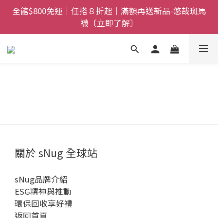
全館$800免運｜任搭８折起｜滿額再送新品-悠哉斑馬
全館$800免運｜任搭８折起｜滿額再送新品-悠哉斑馬
襪〔立即了解〕
襪〔立即了解〕
情人節獻禮｜sNug愛心禮盒甜蜜登場！把舒適與心意
一起送出〔馬上了解〕
父親節禮盒登場｜把舒適送進爸爸的每一天，日夜呵護
一次備好〔馬上了解〕
全館$800免運｜任搭８折起｜滿額再送新品-悠哉斑馬
襪〔立即了解〕
關於 sNug 全球站
sNug品牌介紹
ESG精神與推動
環保回收享好禮
返回首頁