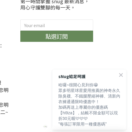
第一時間掌握 snug 最新消息，
用心守護雙腳的每一天。
)
點選訂閱
：
sNug給足呵護
服
哈囉~很開心見到你😁
忠明
眾多明星球星愛用推薦的神奇永久
除臭襪、不鐵腿壓縮神褲、清新內
衣褲通通限時優惠中！
忠明
加碼再送上專屬你的優惠碼
週二~
【hi9za】，結帳不限金額可以現
折30元喔🩷🩷🩷
*每張訂單限用一種優惠碼*