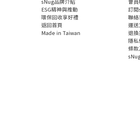
sNug品牌介紹
會員
ESG精神與推動
訂閱
環保回收享好禮
聯絡
返回首頁
運送
Made in Taiwan
退換
隱私
條款
sN