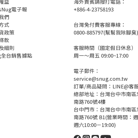
權益
海外貴賓請撥打電話：
sNug電子報
+886-4-23758193
我們
方式
台灣免付費客服專線：
貨政策
0800-885797(幫幫我除腳臭
條款
及細則
客服時間（國定假日休息）
ug全台銷售據點
周一～周五 09:00~17:00
電子郵件：
service@snug.com.tw
訂單/商品疑問：
LINE@客
總部地址：台灣台中市南區
南路760號4樓
台中門市：台灣台中市南區
南路760號 B1(營業時間：
週六10:00－19:00)