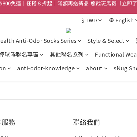
$800免運｜任搭８折起｜滿額再送新品-悠哉斑馬襪〔立即
獻禮｜sNug愛心禮盒甜蜜登場！把舒適與心意一起送出〔馬
$
TWD
English
禮盒登場｜把舒適送進爸爸的每一天，日夜呵護一次備好〔馬
ealth Anti-Odor Socks Series
Style & Select
$800免運｜任搭８折起｜滿額再送新品-悠哉斑馬襪〔立即
棒球隊聯名專區
其他聯名系列
Functional Wea
on
anti-odor-knowledge
about
sNug Sho
客服務
聯絡我們