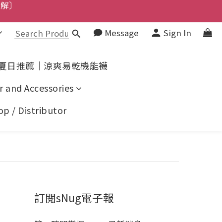
了解〕
上了解〕
Message
Sign In
上了解〕
夏日推薦｜涼爽易乾機能襪
了解〕
r and Accessories
p / Distributor
訂閱sNug電子報