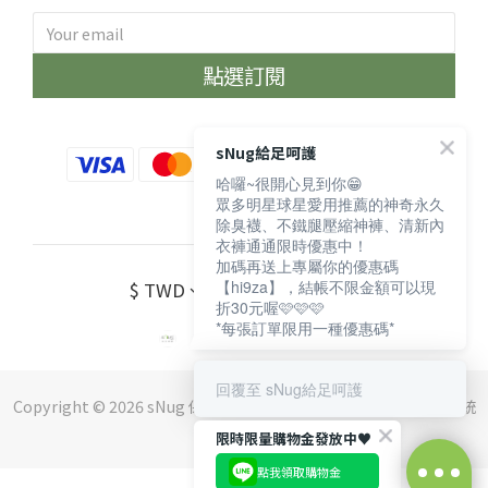
點選訂閱
sNug給足呵護
哈囉~很開心見到你😁
眾多明星球星愛用推薦的神奇永久
除臭襪、不鐵腿壓縮神褲、清新內
衣褲通通限時優惠中！
加碼再送上專屬你的優惠碼
【hi9za】，結帳不限金額可以現
$
TWD
English
折30元喔🩷🩷🩷
*每張訂單限用一種優惠碼*
回覆至 sNug給足呵護
Copyright © 2026 sNug 保留一切權利 ｜斯傑利企業有限公司 ｜ 統
編：16552210
限時限量購物金發放中♥️
點我領取購物金