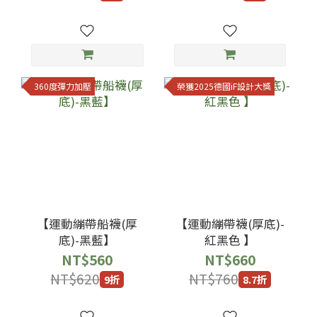
360度彈力加壓
榮獲2025德國iF設計大獎
【運動繃帶船襪(厚
【運動繃帶襪(厚底)-
底)-黑藍】
紅黑色 】
NT$560
NT$660
NT$620
NT$760
9折
8.7折