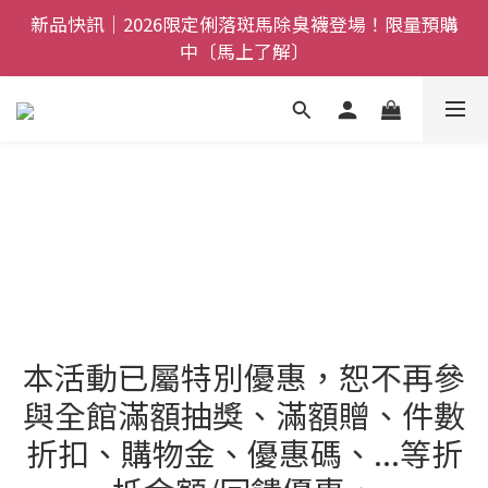
全館$800免運｜任搭８折起｜滿額再送新品-悠哉斑馬
新品快訊｜2026限定俐落斑馬除臭襪登場！限量預購
襪〔立即了解〕
中〔馬上了解〕
父親節禮盒登場｜把舒適送進爸爸的每一天，日夜呵護
一次備好〔馬上了解〕
全館$800免運｜任搭８折起｜滿額再送新品-悠哉斑馬
襪〔立即了解〕
本活動已屬特別優惠，恕不再參
與全館滿額抽獎、滿額贈、件數
折扣、購物金、優惠碼、...等折