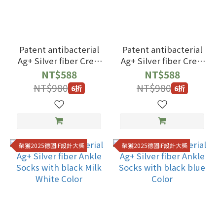
Patent antibacterial
Patent antibacterial
Ag+ Silver fiber Crew
Ag+ Silver fiber Crew
Socks with black blue
Socks with black gray
NT$588
NT$588
Color
Color
NT$980
NT$980
6折
6折
榮獲2025德國iF設計大獎
榮獲2025德國iF設計大獎