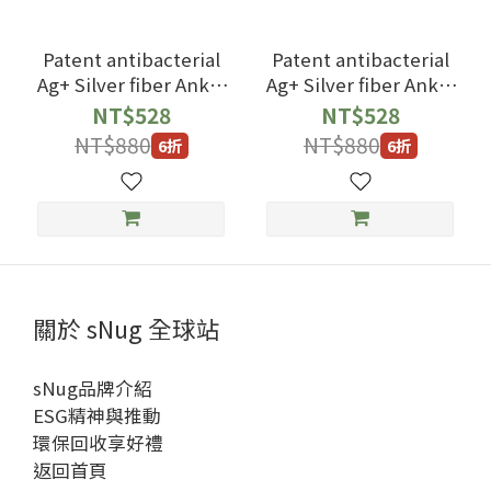
Patent antibacterial
Patent antibacterial
Ag+ Silver fiber Ankle
Ag+ Silver fiber Ankle
Socks with black Milk
Socks with black blue
NT$528
NT$528
White Color
Color
NT$880
NT$880
6折
6折
關於 sNug 全球站
sNug品牌介紹
ESG精神與推動
環保回收享好禮
返回首頁