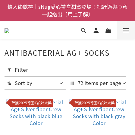
全館$800免運｜任搭８折起｜滿額再送新品-悠哉斑馬
情人節獻禮｜sNug愛心禮盒甜蜜登場！把舒適與心意
一起送出〔馬上了解〕
襪〔立即了解〕
父親節禮盒登場｜把舒適送進爸爸的每一天，日夜呵護
一次備好〔馬上了解〕
全館$800免運｜任搭８折起｜滿額再送新品-悠哉斑馬
ANTIBACTERIAL AG+ SOCKS
襪〔立即了解〕
Apply
Filter
Filter
(0/20)
Sort by
72 Items per page
Price
Range
榮獲2025德國iF設計大獎
榮獲2025德國iF設計大獎
(NT$)
~