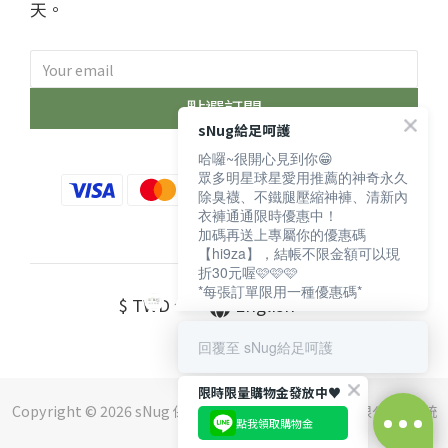
天。
點選訂閱
sNug給足呵護
哈囉~很開心見到你😁
眾多明星球星愛用推薦的神奇永久
除臭襪、不鐵腿壓縮神褲、清新內
衣褲通通限時優惠中！
加碼再送上專屬你的優惠碼
【hi9za】，結帳不限金額可以現
折30元喔🩷🩷🩷
*每張訂單限用一種優惠碼*
$
TWD
English
回覆至 sNug給足呵護
限時限量購物金發放中♥️
Copyright © 2026 sNug 保留一切權利 ｜斯傑利企業有限公司 ｜ 統
點我領取購物金
編：16552210