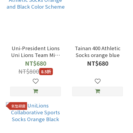
Uni-President Lions
Tainan 400 Athletic
Uni Lions Team Mid-
Socks orange blue
Calf Athletic Socks
NT$680
NT$680
Orange and Black
NT$800
8.5折
Color Scheme
氣墊避震