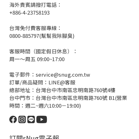
海外貴賓請撥打電話：
+886-4-23758193
台灣免付費客服專線：
0800-885797(幫幫我除腳臭)
客服時間（國定假日休息）：
周一～周五 09:00~17:00
電子郵件：service@snug.com.tw
訂單/商品疑問：
LINE@客服
總部地址：台灣台中市南區忠明南路760號4樓
台中門市：台灣台中市南區忠明南路760號 B1(營業
時間：週二~週六10:00－19:00)
訂閱sNug電子報