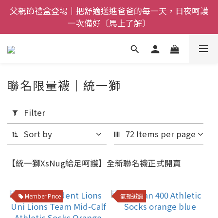
父親節禮盒登場｜把舒適送進爸爸的每一天，日夜呵護
全館$800免運｜任搭８折起｜滿額再送新品-悠哉斑馬
一次備好〔馬上了解〕
襪〔立即了解〕
全館$800免運｜任搭８折起｜滿額再送新品-悠哉斑馬
襪〔立即了解〕
聯名限量襪｜統一獅
Apply
Filter
Filter
(0/20)
Sort by
72 Items per page
Price
【統一獅XsNug給足呵護】全新聯名襪正式開賣
Range
(NT$)
Member Price
氣墊避震
~