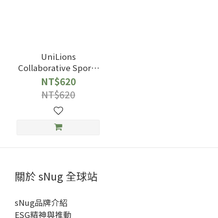
UniLions
Collaborative Sports
Socks Orange Black
NT$620
NT$620
關於 sNug 全球站
sNug品牌介紹
ESG精神與推動