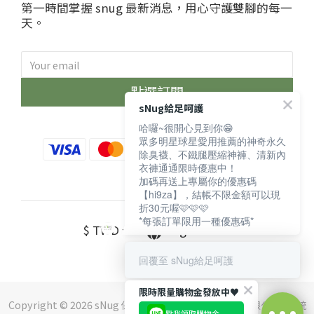
第一時間掌握 snug 最新消息，用心守護雙腳的每一
天。
點選訂閱
sNug給足呵護
哈囉~很開心見到你😁
眾多明星球星愛用推薦的神奇永久
除臭襪、不鐵腿壓縮神褲、清新內
衣褲通通限時優惠中！
加碼再送上專屬你的優惠碼
【hi9za】，結帳不限金額可以現
折30元喔🩷🩷🩷
*每張訂單限用一種優惠碼*
$
TWD
English
回覆至 sNug給足呵護
限時限量購物金發放中♥️
Copyright © 2026 sNug 保留一切權利 ｜斯傑利企業有限公司 ｜ 統
點我領取購物金