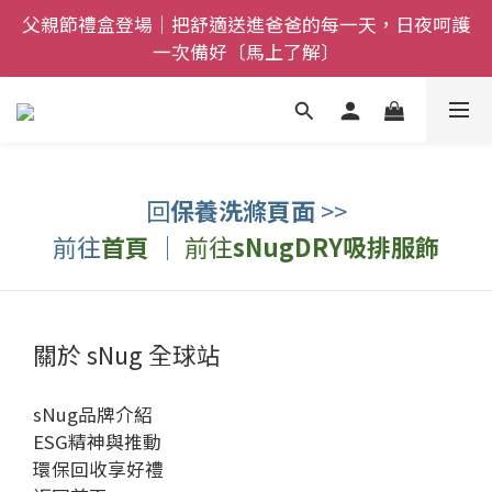
父親節禮盒登場｜把舒適送進爸爸的每一天，日夜呵護
全館$800免運｜任搭８折起｜滿額再送新品-悠哉斑馬
一次備好〔馬上了解〕
襪〔立即了解〕
全館$800免運｜任搭８折起｜滿額再送新品-悠哉斑馬
襪〔立即了解〕
回
保養洗滌頁面
>>
前往
首頁
｜
前往
sNugDRY吸排
服飾
關於 sNug 全球站
sNug品牌介紹
ESG精神與推動
環保回收享好禮