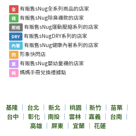
有販售sNug全系列商品的店家
全
有販售sNug除臭襪款的店家
襪
有販售sNug運動壓縮系列的店家
壓縮
有販售sNugDRY系列的店家
DRY
有販售sNug健康內著系列的店家
內著
形象快閃店
閃
有販售sNug嬰幼童襪的店家
童
媽媽手冊兌換禮據點
媽
基隆
｜
台北
｜
新北
｜
桃園
｜
新竹
｜
苗栗
｜
台中
｜
彰化
｜
南投
｜
雲林
｜
嘉義
｜
台南
｜
高雄
｜
屏東
｜
宜蘭
｜
花蓮