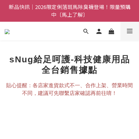
新品快訊｜2026限定俐落斑馬除臭襪登場！限量預購
全館$800免運｜任搭８折起｜滿額再送新品-悠哉斑馬
中〔馬上了解〕
襪〔立即了解〕
父親節禮盒登場｜把舒適送進爸爸的每一天，日夜呵護
一次備好〔馬上了解〕
全館$800免運｜任搭８折起｜滿額再送新品-悠哉斑馬
襪〔立即了解〕
sNug給足呵護-科技健康用品
全台銷售據點
貼心提醒：各店家進貨款式不一、合作上架、營業時間
不同，建議可先聯繫店家確認再前往唷！