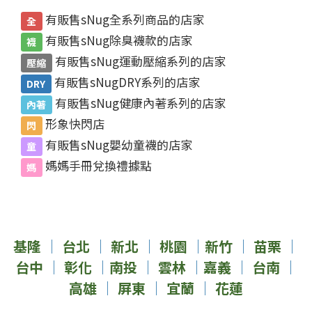
有販售sNug全系列商品的店家
全
有販售sNug除臭襪款的店家
襪
有販售sNug運動壓縮系列的店家
壓縮
有販售sNugDRY系列的店家
DRY
有販售sNug健康內著系列的店家
內著
形象快閃店
閃
有販售sNug嬰幼童襪的店家
童
媽媽手冊兌換禮據點
媽
基隆
｜
台北
｜
新北
｜
桃園
｜
新竹
｜
苗栗
｜
台中
｜
彰化
｜
南投
｜
雲林
｜
嘉義
｜
台南
｜
高雄
｜
屏東
｜
宜蘭
｜
花蓮