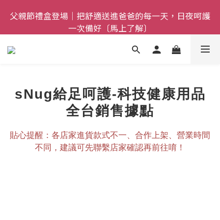
父親節禮盒登場｜把舒適送進爸爸的每一天，日夜呵護
全館$800免運｜任搭８折起｜滿額再送新品-悠哉斑馬
一次備好〔馬上了解〕
襪〔立即了解〕
全館$800免運｜任搭８折起｜滿額再送新品-悠哉斑馬
襪〔立即了解〕
sNug給足呵護-科技健康用品
全台銷售據點
貼心提醒：各店家進貨款式不一、合作上架、營業時間
不同，建議可先聯繫店家確認再前往唷！