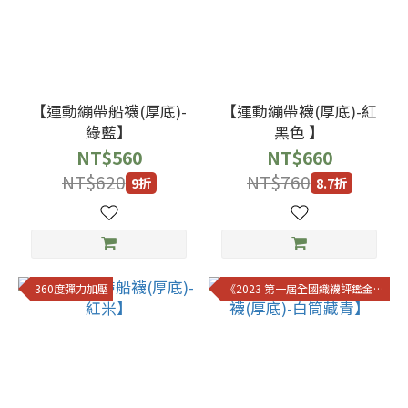
【運動繃帶船襪(厚底)-
【運動繃帶襪(厚底)-紅
綠藍】
黑色 】
NT$560
NT$660
NT$620
NT$760
9折
8.7折
360度彈力加壓
《2023 第一屆全國織襪評鑑金獎》