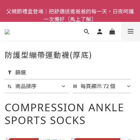
父親節禮盒登場｜把舒適送進爸爸的每一天，日夜呵護
全館$800免運｜任搭８折起｜滿額再送新品-悠哉斑馬
一次備好〔馬上了解〕
襪〔立即了解〕
全館$800免運｜任搭８折起｜滿額再送新品-悠哉斑馬
襪〔立即了解〕
防護型繃帶運動襪(厚底)
套
用
篩選
篩
商品排序
每頁顯示 72 個
選
(0/20)
COMPRESSION ANKLE
尺
SPORTS SOCKS
寸
25-