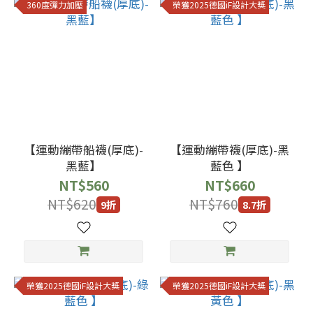
27
360度彈力加壓
榮獲2025德國iF設計大獎
(8)
20-
22
(7)
22-
24
【運動繃帶船襪(厚底)-
【運動繃帶襪(厚底)-黑
(7)
黑藍】
藍色 】
NT$560
NT$660
28-
NT$620
NT$760
30
9折
8.7折
(7)
27-
29
榮獲2025德國iF設計大獎
榮獲2025德國iF設計大獎
(2)