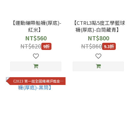
【運動繃帶船襪(厚底)-
【CTRL3點5度工學籃球
紅米】
襪(厚底)-白筒藏青】
NT$560
NT$800
NT$620
NT$860
9折
9.3折
《2023 第一屆全國織襪評鑑金獎》