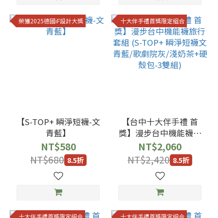
榮獲2025德國iF設計大獎
十大伴手禮首獎限定組合
【S-TOP+ 瞬淨短襪-文
【台中十大伴手禮 首
青藍】
獎】漫步台中機能襪旅
行套組 (S-TOP+ 瞬淨短
NT$580
NT$2,060
襪文青藍/歌劇院灰/淺
NT$680
NT$2,420
8.5折
8.5折
奶茶+硬殼包-3雙組)
十大伴手禮首獎限定組合
十大伴手禮首獎限定組合