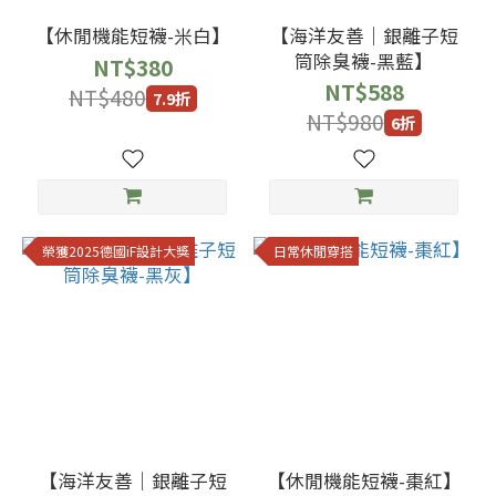
18-
【休閒機能短襪-米白】
【海洋友善｜銀離子短
20
筒除臭襪-黑藍】
NT$380
(1)
NT$588
NT$480
7.9折
顏
NT$980
6折
色
20-
22
榮獲2025德國iF設計大獎
日常休閒穿搭
(1)
22-
24
(1)
25-
27
(1)
【海洋友善｜銀離子短
【休閒機能短襪-棗紅】