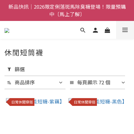
全館$800免運｜任搭８折起｜滿額再送新品-悠哉斑馬
新品快訊｜2026限定俐落斑馬除臭襪登場！限量預購
襪〔立即了解〕
中〔馬上了解〕
父親節禮盒登場｜把舒適送進爸爸的每一天，日夜呵護
一次備好〔馬上了解〕
全館$800免運｜任搭８折起｜滿額再送新品-悠哉斑馬
休閒短筒襪
襪〔立即了解〕
套
用
篩選
篩
商品排序
每頁顯示 72 個
選
(0/20)
日常休閒穿搭
日常休閒穿搭
尺
寸
22-