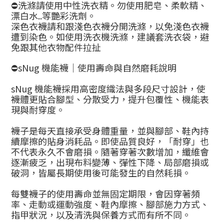
⛔洗滌請使用中性洗衣精。勿使用肥皂、柔軟精、
漂白水..等艷彩洗劑。
深色衣襪請和跟淺色衣襪分開洗滌，以免淺色衣襪
遭到染色。如使用洗衣機洗滌，建議套洗衣袋，避
免跟其他衣物配件拉扯
⛔sNug 機能襪｜使用壽命與自然磨耗說明
sNug 機能襪採用高密度織法與多段尺寸設計，使
襪體更貼合腳型、分散受力，提升包覆性、機能表
現與耐穿度。
襪子是每天直接承受身體重量，並與腳部、鞋內持
續摩擦的貼身消耗品。即使品質良好，「耐穿」也
不代表永久不會磨損。隨著穿著次數增加，纖維會
逐漸疲乏，出現布料變薄、彈性下降、局部磨損或
破洞，皆屬長期使用後可能發生的自然耗損。
每雙襪子的使用壽命並無固定期限，會因穿著頻
率、走動或運動強度、鞋內摩擦、腳部施力方式、
指甲狀況，以及清洗與保養方式而有所不同。