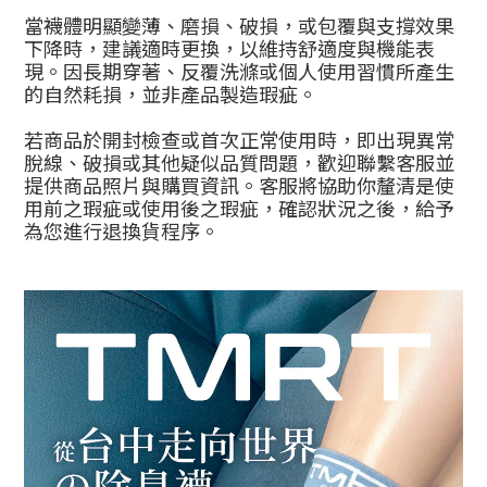
當襪體明顯變薄、磨損、破損，或包覆與支撐效果
下降時，建議適時更換，以維持舒適度與機能表
現。因長期穿著、反覆洗滌或個人使用習慣所產生
的自然耗損，並非產品製造瑕疵。
若商品於開封檢查或首次正常使用時，即出現異常
脫線、破損或其他疑似品質問題，歡迎聯繫客服並
提供商品照片與購買資訊。客服將協助你釐清是使
用前之瑕疵或使用後之瑕疵，確認狀況之後，給予
為您進行退換貨程序。