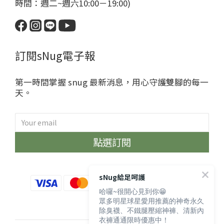
時間：週二~週六10:00－19:00)
訂閱sNug電子報
第一時間掌握 snug 最新消息，用心守護雙腳的每一
天。
點選訂閱
sNug給足呵護
哈囉~很開心見到你😁
眾多明星球星愛用推薦的神奇永久
除臭襪、不鐵腿壓縮神褲、清新內
衣褲通通限時優惠中！