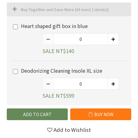
Buy Together and Save More
(At most 1 item(s))
Heart shaped gift box in blue
SALE NT$140
Deodorizing Cleaning Insole XL size
SALE NT$599
ADD TO CART
BUY NOW
Add to Wishlist