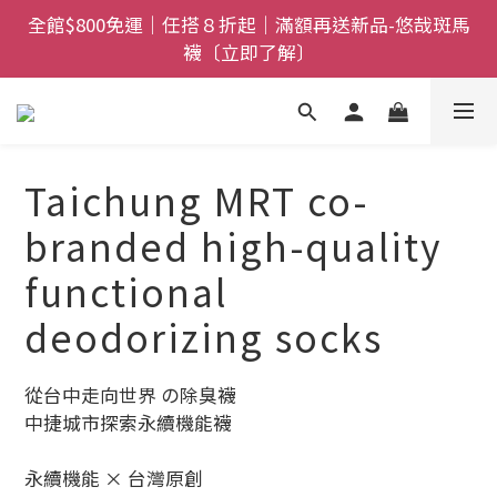
全館$800免運｜任搭８折起｜滿額再送新品-悠哉斑馬
全館$800免運｜任搭８折起｜滿額再送新品-悠哉斑馬
襪〔立即了解〕
襪〔立即了解〕
情人節獻禮｜sNug愛心禮盒甜蜜登場！把舒適與心意
一起送出〔馬上了解〕
父親節禮盒登場｜把舒適送進爸爸的每一天，日夜呵護
Taichung MRT co-
一次備好〔馬上了解〕
branded high-quality
全館$800免運｜任搭８折起｜滿額再送新品-悠哉斑馬
functional
襪〔立即了解〕
deodorizing socks
從台中走向世界 の除臭襪
中捷城市探索永續機能襪
永續機能 × 台灣原創