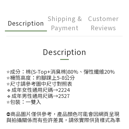
Shipping &
Customer
Description
Payment
Reviews
Description
⭐️成分：棉(S-Top+消臭棉)80%、彈性纖維20%
⭐️襪筒高度：約腳踝上5-8公分
⭐️尺寸請參考圖中尺寸對照表
🔹成年女性通用尺碼→2224
🔹成年男性通用尺碼→2527
⭐️包裝：一雙入
⛔商品圖片僅供參考，產品顏色可能會因網頁呈現
與拍攝關係而有些許差異，請依實際供貨樣式為準