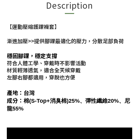
Description
【運動壓縮護踝襪套】
漸進加壓
>>提供腳踝最適化的壓力，分散足部負荷
穩固腳踝，穩定支撐
符合人體工學、穿戴時不影響活動
材質輕薄透氣，適合全天候穿戴
左腳右腳都適用，穿脫也方便
產地：台灣
成分：
棉(S-Top+消臭棉)25%、彈性纖維20%、尼
龍55%