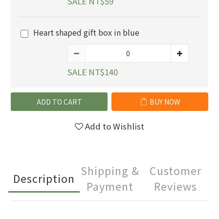
SALE NT$59
Heart shaped gift box in blue
SALE NT$140
ADD TO CART
BUY NOW
Add to Wishlist
Shipping &
Customer
Description
Payment
Reviews