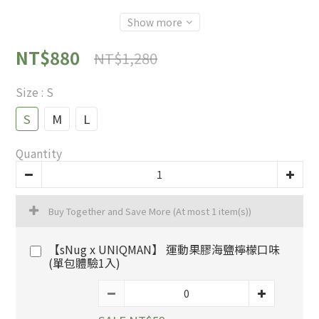
Show more
NT$880
NT$1,280
Size
: S
S
M
L
Quantity
Buy Together and Save More
(At most 1 item(s))
【sNug x UNIQMAN】 運動果膠海鹽檸檬口味
(單包體驗1入)