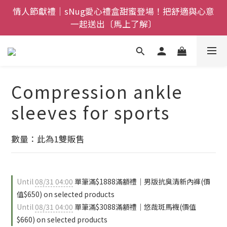
全館$800免運｜任搭８折起｜滿額再送新品-悠哉斑馬
情人節獻禮｜sNug愛心禮盒甜蜜登場！把舒適與心意
一起送出〔馬上了解〕
襪〔立即了解〕
父親節禮盒登場｜把舒適送進爸爸的每一天，日夜呵護
一次備好〔馬上了解〕
全館$800免運｜任搭８折起｜滿額再送新品-悠哉斑馬
Compression ankle
襪〔立即了解〕
sleeves for sports
數量：此為1雙販售
Until
08/31 04:00
單筆滿$1888滿額禮｜男版抗臭清新內褲(價
值$650) on selected products
Until
08/31 04:00
單筆滿$3088滿額禮｜悠哉斑馬襪(價值
$660) on selected products