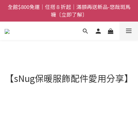
全館$800免運｜任搭８折起｜滿額再送新品-悠哉斑馬
全館$800免運｜任搭８折起｜滿額再送新品-悠哉斑馬
襪〔立即了解〕
襪〔立即了解〕
情人節獻禮｜sNug愛心禮盒甜蜜登場！把舒適與心意
一起送出〔馬上了解〕
父親節禮盒登場｜把舒適送進爸爸的每一天，日夜呵護
一次備好〔馬上了解〕
全館$800免運｜任搭８折起｜滿額再送新品-悠哉斑馬
【sNug保暖服飾配件愛用分享】
襪〔立即了解〕