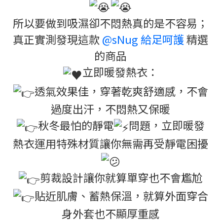
所以要做到吸濕卻不悶熱真的是不容易；
真正實測發現這款
@sNug 給足呵護
精選
的商品
立即暖發熱衣：
透氣效果佳，穿著乾爽舒適感，不會
過度出汗，不悶熱又保暖
秋冬最怕的靜電
問題，立即暖發
熱衣運用特殊材質讓你無需再受靜電困擾
剪裁設計讓你就算單穿也不會尷尬
貼近肌膚、蓄熱保溫，就算外面穿合
身外套也不顯厚重感