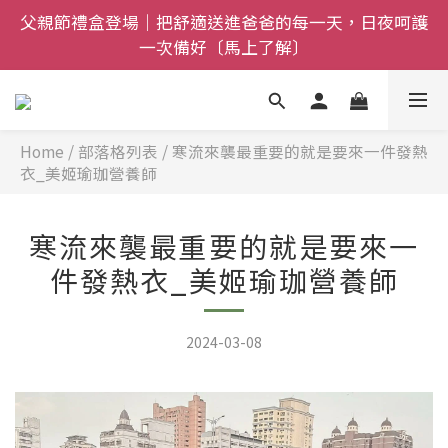
全館$800免運｜任搭８折起｜滿額再送新品-悠哉斑馬
全館$800免運｜任搭８折起｜滿額再送新品-悠哉斑馬
襪〔立即了解〕
襪〔立即了解〕
情人節獻禮｜sNug愛心禮盒甜蜜登場！把舒適與心意
一起送出〔馬上了解〕
Home
/
部落格列表
/
寒流來襲最重要的就是要來一件發熱
父親節禮盒登場｜把舒適送進爸爸的每一天，日夜呵護
衣_美姬瑜珈營養師
一次備好〔馬上了解〕
全館$800免運｜任搭８折起｜滿額再送新品-悠哉斑馬
寒流來襲最重要的就是要來一
襪〔立即了解〕
件發熱衣_美姬瑜珈營養師
2024-03-08