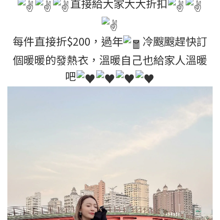
直接給大家大大折扣
每件直接折$200，過年
冷颼颼趕快訂
個暖暖的發熱衣，溫暖自己也給家人溫暖
吧