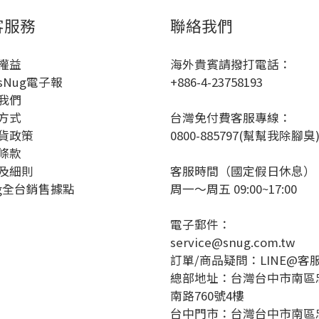
客服務
聯絡我們
權益
海外貴賓請撥打電話：
sNug電子報
+886-4-23758193
我們
方式
台灣免付費客服專線：
貨政策
0800-885797(幫幫我除腳臭
條款
及細則
客服時間（國定假日休息）
ug全台銷售據點
周一～周五 09:00~17:00
電子郵件：
service@snug.com.tw
訂單/商品疑問：
LINE@客
總部地址：台灣台中市南區
南路760號4樓
台中門市：台灣台中市南區