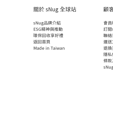
關於 sNug 全球站
顧
sNug品牌介紹
會員
ESG精神與推動
訂閱
環保回收享好禮
聯絡
返回首頁
運送
Made in Taiwan
退換
隱私
條款
sN