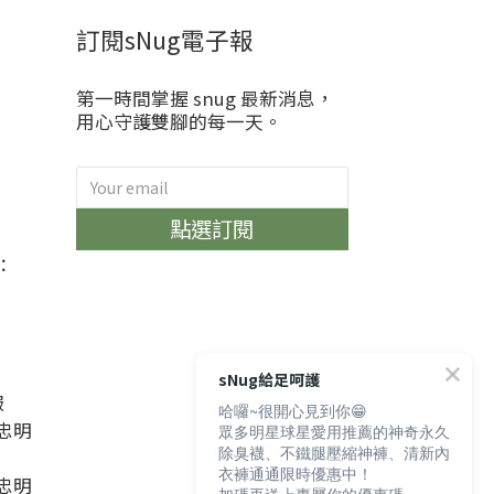
訂閱sNug電子報
第一時間掌握 snug 最新消息，
用心守護雙腳的每一天。
)
點選訂閱
：
sNug給足呵護
服
哈囉~很開心見到你😁
忠明
眾多明星球星愛用推薦的神奇永久
除臭襪、不鐵腿壓縮神褲、清新內
衣褲通通限時優惠中！
忠明