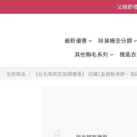
父親節
全館
全館
最新優惠
除臭襪全分類
其他聯名系列
機能衣
全部商品
【台北馬限定加碼優惠】 任購1盒運動果膠，加碼