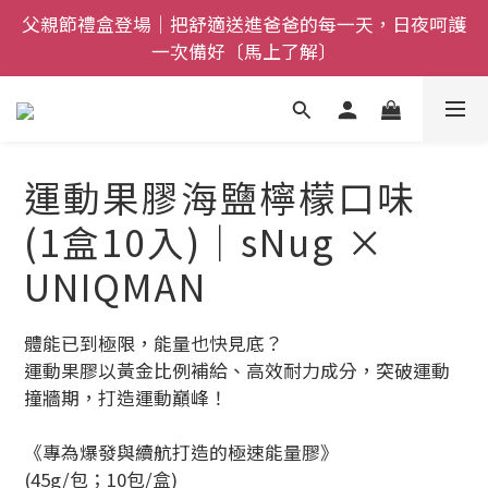
全館$800免運｜任搭８折起｜滿額再送新品-悠哉斑馬
全館$800免運｜任搭８折起｜滿額再送新品-悠哉斑馬
襪〔立即了解〕
襪〔立即了解〕
運動果膠海鹽檸檬口味
(1盒10入)｜sNug ×
UNIQMAN
體能已到極限，能量也快見底？
運動果膠以黃金比例補給、高效耐力成分，突破運動
撞牆期，打造運動巔峰！
《專為爆發與續航打造的極速能量膠》
(45g/包；10包/盒)