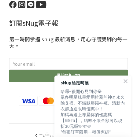
訂閱sNug電子報
第一時間掌握 snug 最新消息，用心守護雙腳的每一
天。
點選訂閱
sNug給足呵護
哈囉~很開心見到你😁
眾多明星球星愛用推薦的神奇永久
除臭襪、不鐵腿壓縮神褲、清新內
衣褲通通限時優惠中！
加碼再送上專屬你的優惠碼
【hi9za】，結帳不限金額可以現
折30元喔🩷🩷🩷
*每張訂單限用一種優惠碼*
$
TWD
繁體中文