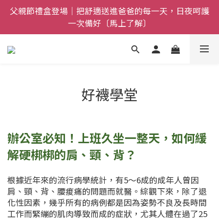
父親節禮盒登場｜把舒適送進爸爸的每一天，日夜呵護
全館$800免運｜任搭８折起｜滿額再送新品-悠哉斑馬
一次備好〔馬上了解〕
襪〔立即了解〕
全館$800免運｜任搭８折起｜滿額再送新品-悠哉斑馬
襪〔立即了解〕
好襪學堂
辦公室必知！上班久坐一整天，如何緩
解硬梆梆的肩、頸、背？
根據近年來的流行病學統計，有5～6成的成年人曾因
肩、頸、背、腰痠痛的問題而就醫。綜觀下來，除了退
化性因素，幾乎所有的病例都是因為姿勢不良及長時間
工作而緊繃的肌肉導致而成的症狀，尤其人體在過了25