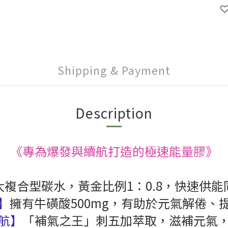
Shipping & Payment
Description
《專為爆發與續航打造的極速能量膠》
大複合型碳水，黃金比例1：0.8，快速供
】
擁有牛磺酸500mg，有助於元氣解倦、
航】
「補氣之王」刺五加萃取，滋補元氣