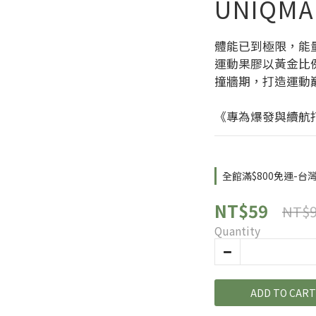
UNIQMA
體能已到極限，能
運動果膠以黃金比
撞牆期，打造運動
《專為爆發與續航
全館滿$800免運-台灣收
NT$59
NT$
Quantity
ADD TO CART