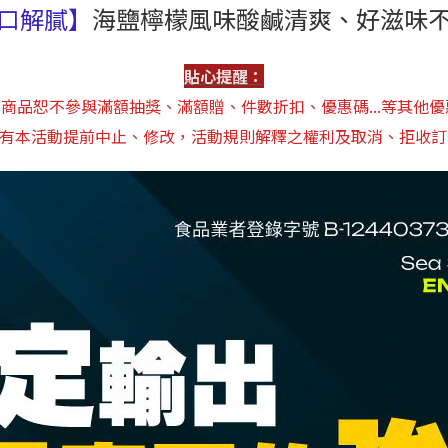
口解膩】
海鹽檸檬風味酸鹹清爽、好滋味
貼心提醒：
.本商品恕不參與滿額抽獎、滿額贈、件數折扣、優惠碼...等其他優
保有本活動提前中止、修改，活動規則解釋之權利及取消、拒收