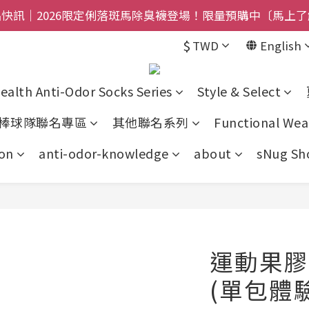
禮盒登場｜把舒適送進爸爸的每一天，日夜呵護一次備好〔馬
$800免運｜任搭８折起｜滿額再送新品-悠哉斑馬襪〔立即
$
TWD
English
$800免運｜任搭８折起｜滿額再送新品-悠哉斑馬襪〔立即
ealth Anti-Odor Socks Series
Style & Select
棒球隊聯名專區
其他聯名系列
Functional Wea
on
anti-odor-knowledge
about
sNug Sho
運動果膠
(單包體驗