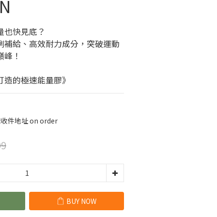
N
量也快見底？
例補給、高效耐力成分，突破運動
巔峰！
打造的極速能量膠》
件地址 on order
99
BUY NOW