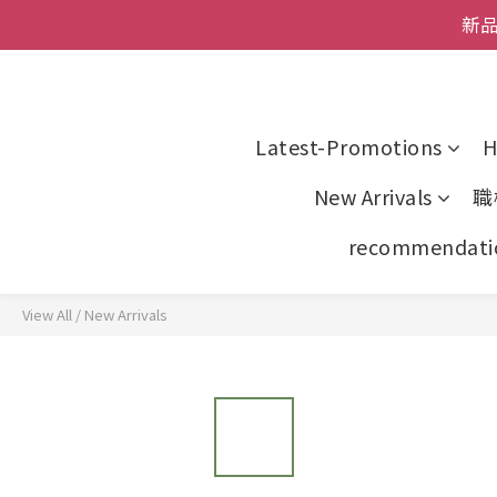
父親節
全館
全館
Latest-Promotions
H
New Arrivals
職
recommendati
View All
/
New Arrivals