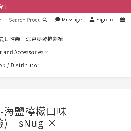
上了解〕
了解〕
Message
Sign In
了解〕
夏日推薦｜涼爽易乾機能襪
r and Accessories
p / Distributor
BUY NOW
-海鹽檸檬口味
)｜sNug ×