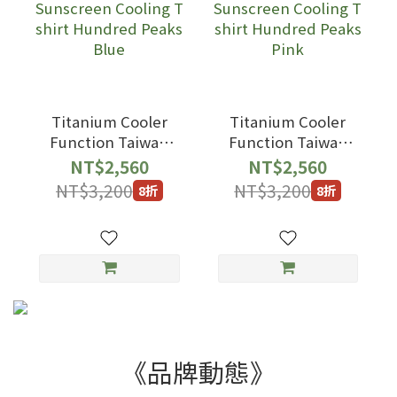
Titanium Cooler
Titanium Cooler
Function Taiwan
Function Taiwan
Hundred Peaks
Hundred Peaks
NT$2,560
NT$2,560
Sunscreen Cooling
Sunscreen Cooling
NT$3,200
NT$3,200
8折
8折
T shirt Hundred
T shirt Hundred
Peaks Blue
Peaks Pink
《品牌動態》