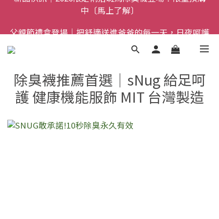
全館$800免運｜任搭８折起｜滿額再送新品-悠哉斑馬
父親節禮盒登場｜把舒適送進爸爸的每一天，日夜呵護
襪〔立即了解〕
一次備好〔馬上了解〕
全館$800免運｜任搭８折起｜滿額再送新品-悠哉斑馬
襪〔立即了解〕
除臭襪推薦首選｜sNug 給足呵
護 健康機能服飾 MIT 台灣製造