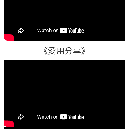
選擇到機能研發，都蘊含著許多專業知識。sNug給足呵
護長期致力於提升台灣製襪品質，突破傳統襪品僅作為
服飾配件的定位，將襪子視為守護健康與舒適的重要產
品。品牌透過精密尺寸設計、機能纖維研發及多項品質
檢驗，打造兼具舒適與功能性的MIT精品襪，也讓孩子
了解，即使是一項看似平凡的產品，只要用心鑽研，也
能創造出屬於自己的專業價值。10秒除臭實驗讓紡織科
《愛用分享》
技變得看得見 為讓課程更加生動有趣，sNug團隊特別
安排「10秒除臭實驗」，透過實際操作讓孩子親眼見證
科技如何解決生活問題，現場同學驚呼連連，也對紡織
科技產生濃厚興趣。除此活動中也安排「襪子娃娃DIY」
創意體驗，讓同學們利用回收襪子搭配剪裁與裝飾材
料，發揮想像力，創造出獨一無二的兔子娃娃。透過手
作過程，不僅培養孩子的創造力，也將環保再利用的生
活理念融入學習之中。送上機能襪與祝福陪伴小將繼續
拚戰sNug致贈品牌禮券以及健康機能除臭襪嘉勉學童，
期許少棒隊的孩子能再創佳績。圖/未來夢想實驗室提供
活動最後sNug團隊特別準備品牌禮券與機能襪贈送給德