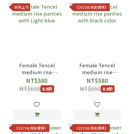
新色上市
《2023台灣金選獎》
Female Tencel
Female Tencel
medium rise
medium rise
panties with Light
panties with black
NT$580
NT$580
blue
color
NT$650
NT$650
8.9折
8.9折
《2019台灣金選獎》
《2019台灣金選獎》