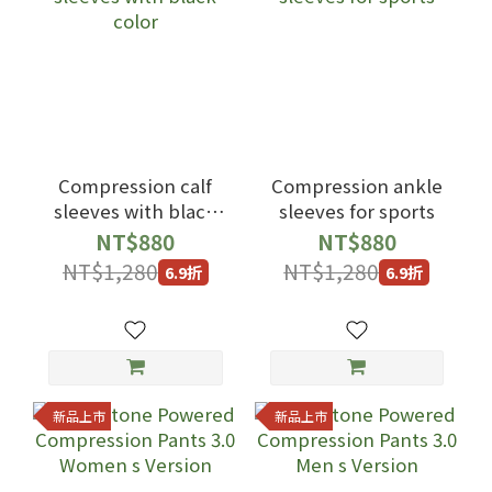
Compression calf
Compression ankle
sleeves with black
sleeves for sports
color
NT$880
NT$880
NT$1,280
NT$1,280
6.9折
6.9折
新品上市
新品上市