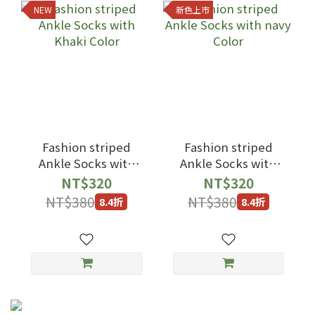
NEW
新色上市
Fashion striped
Fashion striped
Ankle Socks with
Ankle Socks with
Khaki Color
navy Color
NT$320
NT$320
NT$380
NT$380
8.4折
8.4折