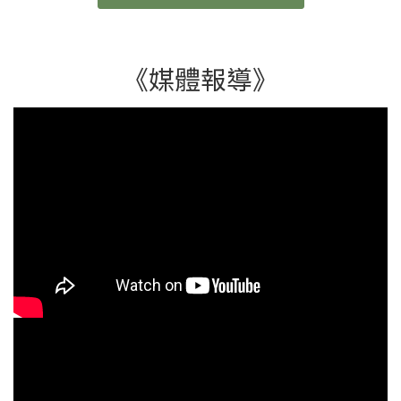
牌「sNug給足呵護」走進台中市和平區德芙蘭國小，由
鐘志誠總經理（襪子叔叔）與洪韶均執行長率領團隊，
透過職人分享、創意手作與運動交流，陪伴孩子探索專
業背後的價值，也為這群剛在國際賽事奪冠的偏鄉小將
《媒體報導》
送上祝福。山林小將拚戰國際勇奪世界冠軍德芙蘭國小
少棒隊近年在資源有限的環境中努力突破，於全國比賽
中一路過關斬將，成功取得代表台灣前往日本參賽的資
格，最終更在世界軟式棒球賽事中勇奪冠軍，讓全世界
看見來自山林孩子不放棄的精神。此次活動特別安排
sNug團隊與少棒隊孩子交流，希望透過品牌故事告訴孩
子們，不論未來選擇哪一條道路，只要願意投入、持續
努力，都能在自己的專業領域創造非凡成果。 總經理鐘
志誠（左）親身指導學童DIY，同時傳遞環保觀念。圖/
未來夢想實驗室提供 鐘志誠：一雙襪子背後藏著科技與
專業 活動當天由鐘志誠總經理親自擔任講師，分享一雙
襪子背後的製作工藝與品牌理念。許多孩子原本認為襪
子只是生活中的普通用品，但透過課程才發現，原來一
雙襪子也能結合科技、材料與設計，從尺寸規劃、纖維