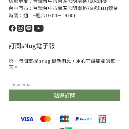
總部地址：台灣台中市南區忠明南路760號4樓
台中門市：台灣台中市南區忠明南路760號 B1(營業
時間：週二~週六10:00－19:00)
訂閱sNug電子報
第一時間掌握 snug 最新消息，用心守護雙腳的每一
天。
點選訂閱
sNug給足呵護
哈囉~很開心見到你😁
眾多明星球星愛用推薦的神奇永久
除臭襪、不鐵腿壓縮神褲、清新內
衣褲通通限時優惠中！