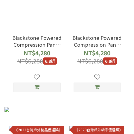
Blackstone Powered
Blackstone Powered
Compression Pants
Compression Pants
3.0 Women s Version
3.0 Men s Version
NT$4,280
NT$4,280
NT$6,280
NT$6,280
6.8折
6.8折
《2023台灣戶外精品優選獎》
《2023台灣戶外精品優選獎》