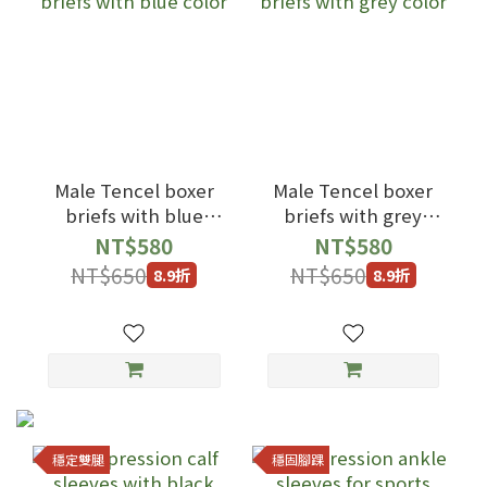
Male Tencel boxer
Male Tencel boxer
briefs with blue
briefs with grey
color
color
NT$580
NT$580
NT$650
NT$650
8.9折
8.9折
穩定雙腿
穩固腳踝