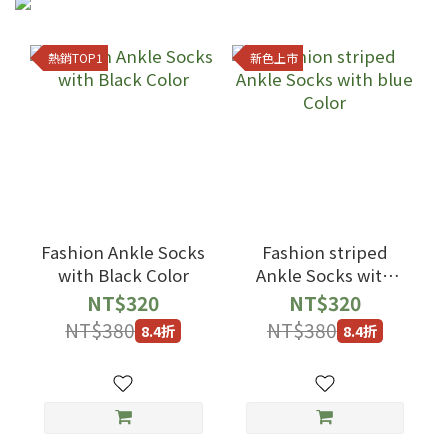
熱銷TOP1
新色上市
Fashion Ankle Socks
Fashion striped
with Black Color
Ankle Socks with
blue Color
NT$320
NT$320
NT$380
NT$380
8.4折
8.4折