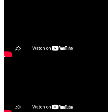
芙蘭少棒隊孩子，鼓勵他們持續挑戰自我。鐘志誠總經
理笑著表示，過去許多知名運動員穿著sNug襪品取得佳
績，希望這份象徵祝福與力量的禮物，也能陪伴德芙蘭
少棒隊持續創造更多勝利。除了課堂交流，sNug團隊也
與少棒隊孩子一起走上球場，進行投球互動。平時在球
場上努力訓練的孩子們，與企業夥伴透過運動建立連
結，在歡笑與交流中留下難忘回憶。串聯職人力量為偏
鄉孩子打開夢想之窗 串聯職人力量為偏鄉孩子打開夢想
之窗「未來夢想實驗室」表示，計畫推動的初衷，是希
望透過不同產業的專業力量走入偏鄉，讓孩子接觸課本
以外的世界。每一位職人背後都有一段努力追夢的故
事，而這些真實的人生經驗，正是孩子探索未來的重要
養分。從一雙襪子的堅持到一群棒球孩子追逐世界冠軍
的夢想，兩者都有一個共同信念—相信努力的力量。未
來夢想實驗室也將持續串聯更多優質品牌與專業人才，
陪伴偏鄉孩子看見更多可能，讓每一次相遇都成為開啟
夢想的一扇窗。