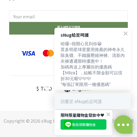
點選訂閱
sNug給足呵護
哈囉~很開心見到你😁
眾多明星球星愛用推薦的神奇永久
除臭襪、不鐵腿壓縮神褲、清新內
衣褲通通限時優惠中！
加碼再送上專屬你的優惠碼
【hi9za】，結帳不限金額可以現
折30元喔🩷🩷🩷
*每張訂單限用一種優惠碼*
$
TWD
English
回覆至 sNug給足呵護
限時限量購物金發放中♥️
Copyright © 2026 sNug 保留一切權利 ｜斯傑利企業有限公司 ｜ 統
點我領取購物金
編：16552210