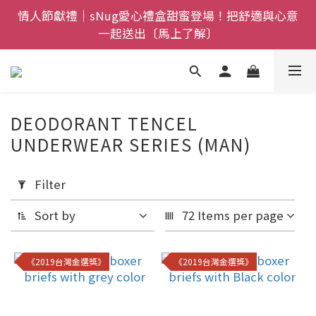
全館$800免運｜任搭８折起｜滿額再送新品-悠哉斑馬
情人節獻禮｜sNug愛心禮盒甜蜜登場！把舒適與心意
一起送出〔馬上了解〕
襪〔立即了解〕
父親節禮盒登場｜把舒適送進爸爸的每一天，日夜呵護
一次備好〔馬上了解〕
全館$800免運｜任搭８折起｜滿額再送新品-悠哉斑馬
DEODORANT TENCEL
襪〔立即了解〕
UNDERWEAR SERIES (MAN)
Apply
Filter
(0/20)
Filter
Sort by
72 Items per page
Price
Range
(NT$)
《2019台灣金選獎》
《2019台灣金選獎》
~