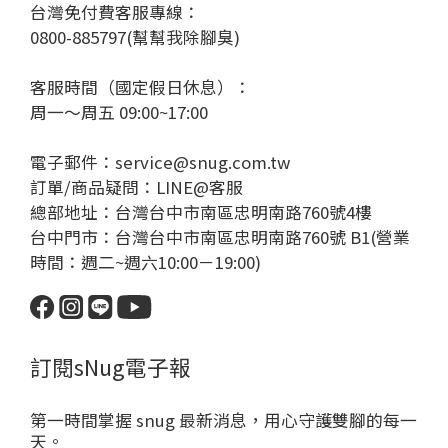
台灣免付費客服專線：
0800-885797(幫幫我除腳臭)
客服時間（國定假日休息）：
周一～周五 09:00~17:00
電子郵件：service@snug.com.tw
訂單/商品疑問：
LINE@客服
總部地址：台灣台中市南區忠明南路760號4樓
台中門市：台灣台中市南區忠明南路760號 B1(營業
時間：週二~週六10:00－19:00)
訂閱sNug電子報
第一時間掌握 snug 最新消息，用心守護雙腳的每一
天。