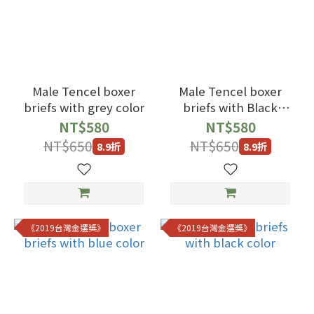
Male Tencel boxer
Male Tencel boxer
briefs with grey color
briefs with Black
color
NT$580
NT$580
NT$650
NT$650
8.9折
8.9折
《2019台灣金選獎》
《2019台灣金選獎》