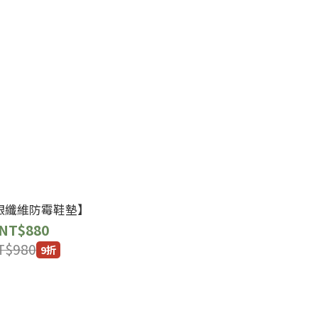
銀纖維防霉鞋墊】
NT$880
T$980
9折