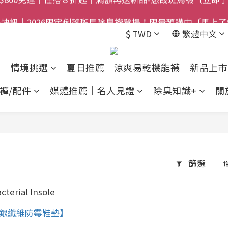
$800免運｜任搭８折起｜滿額再送新品-悠哉斑馬襪〔立即
快訊｜2026限定俐落斑馬除臭襪登場！限量預購中〔馬上了
$
TWD
繁體中文
禮盒登場｜把舒適送進爸爸的每一天，日夜呵護一次備好〔馬
$800免運｜任搭８折起｜滿額再送新品-悠哉斑馬襪〔立即
情境挑選
夏日推薦｜涼爽易乾機能襪
新品上市
褲/配件
媒體推薦｜名人見證
除臭知識+
關
篩選
cterial Insole