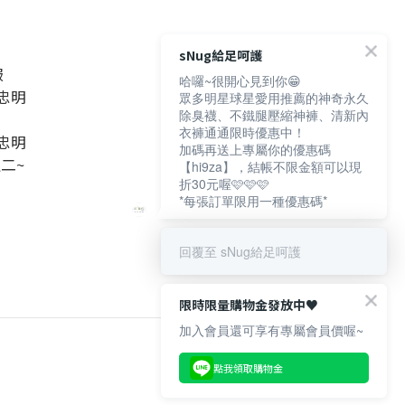
sNug給足呵護
服
哈囉~很開心見到你😁
忠明
眾多明星球星愛用推薦的神奇永久
除臭襪、不鐵腿壓縮神褲、清新內
衣褲通通限時優惠中！
忠明
加碼再送上專屬你的優惠碼
週二~
【hi9za】，結帳不限金額可以現
折30元喔🩷🩷🩷
*每張訂單限用一種優惠碼*
回覆至 sNug給足呵護
限時限量購物金發放中♥️
加入會員還可享有專屬會員價喔~
點我領取購物金