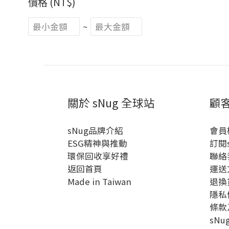
價格 (NT$)
~
關於 sNug 全球站
顧
sNug品牌介紹
會員
ESG精神與推動
訂閱
環保回收享好禮
聯絡
返回首頁
運送
Made in Taiwan
退換
隱私
條款
sN