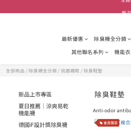
全館
新品
父親節
全館
最新優惠
除臭襪全分類
其他聯名系列
機能衣
全部商品
/
除臭襪全分類
/
挑選襪款
/
除臭鞋墊
除臭鞋墊
新品上市專區
夏日推薦｜涼爽易乾
Anti-odor antiba
機能襪
會員獨享
德國iF設計獎除臭襪