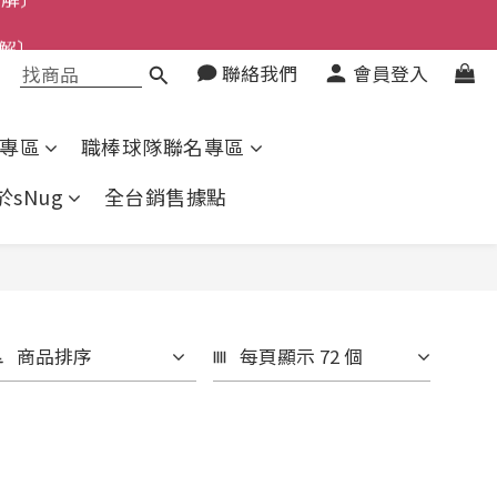
了解〕
解〕
聯絡我們
會員登入
上了解〕
了解〕
專區
職棒球隊聯名專區
於sNug
全台銷售據點
商品排序
每頁顯示 72 個