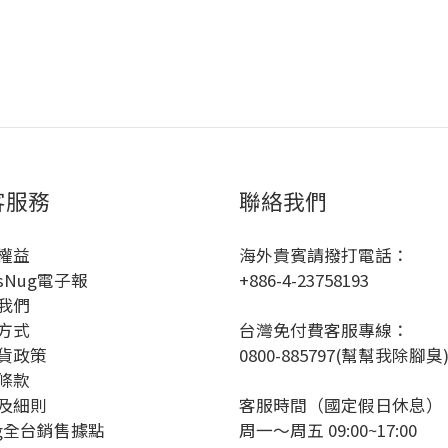
客服務
聯絡我們
權益
海外貴賓請撥打電話：
sNug電子報
+886-4-23758193
我們
方式
台灣免付費客服專線：
貨政策
0800-885797(幫幫我除腳臭
條款
及細則
客服時間（國定假日休息）
ug全台銷售據點
周一～周五 09:00~17:00