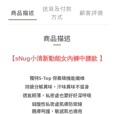
送貨及付款
商品描述
顧客評價
方式
商品描述
【sNug小清新動能女內褲中腰款 】
獨特S-Top 保養級機能纖維
持續分解異味，汗味異味不留身
透氣輕薄，私密處也要好好深呼吸
弱酸性私
密處肌膚防禦線
親膚呵護，敏感肌也適用