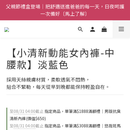
父親節禮盒登場｜把舒適送進爸爸的每一天，日夜呵護
全館$800免運｜任搭８折起｜滿額再送新品-悠哉斑馬
一次備好〔馬上了解〕
襪〔立即了解〕
全館$800免運｜任搭８折起｜滿額再送新品-悠哉斑馬
襪〔立即了解〕
【小清新動能女內褲-中
腰款】淡藍色
採用天絲親膚材質，柔軟透氣不悶熱，
貼合不緊勒，每天從早到晚都能保持輕盈自在。
至
08/31 04:00
截止
指定商品，單筆滿$1888滿額禮｜男版抗臭
清新內褲(價值$650)
至
08/31 04:00
截止
指定商品，單筆滿$3088滿額禮｜悠哉斑馬