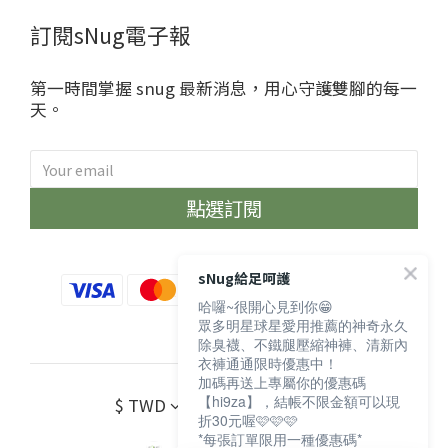
訂閱sNug電子報
第一時間掌握 snug 最新消息，用心守護雙腳的每一
天。
點選訂閱
sNug給足呵護
哈囉~很開心見到你😁
眾多明星球星愛用推薦的神奇永久
除臭襪、不鐵腿壓縮神褲、清新內
衣褲通通限時優惠中！
加碼再送上專屬你的優惠碼
【hi9za】，結帳不限金額可以現
$
TWD
繁體中文
折30元喔🩷🩷🩷
*每張訂單限用一種優惠碼*