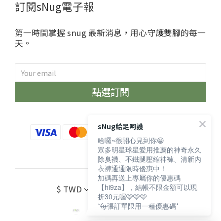
訂閱sNug電子報
第一時間掌握 snug 最新消息，用心守護雙腳的每一
天。
點選訂閱
sNug給足呵護
哈囉~很開心見到你😁
眾多明星球星愛用推薦的神奇永久
除臭襪、不鐵腿壓縮神褲、清新內
衣褲通通限時優惠中！
加碼再送上專屬你的優惠碼
【hi9za】，結帳不限金額可以現
$
TWD
繁體中文
折30元喔🩷🩷🩷
*每張訂單限用一種優惠碼*