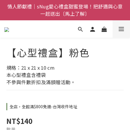
全館$800免運｜任搭８折起｜滿額再送新品-悠哉斑馬
情人節獻禮｜sNug愛心禮盒甜蜜登場！把舒適與心意
襪〔立即了解〕
一起送出〔馬上了解〕
全館$800免運｜任搭８折起｜滿額再送新品-悠哉斑馬
襪〔立即了解〕
【心型禮盒】粉色
規格：21 x 21 x 10 cm
本心型禮盒含禮袋
不參與件數折扣及滿額贈活動。
全店，全館滿$800免運-台灣收件地址
NT$140
數量