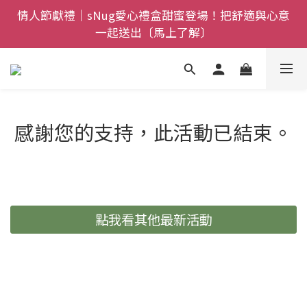
全館$800免運｜任搭８折起｜滿額再送新品-悠哉斑馬
情人節獻禮｜sNug愛心禮盒甜蜜登場！把舒適與心意
一起送出〔馬上了解〕
襪〔立即了解〕
父親節禮盒登場｜把舒適送進爸爸的每一天，日夜呵護
一次備好〔馬上了解〕
全館$800免運｜任搭８折起｜滿額再送新品-悠哉斑馬
感謝您的支持，此活動已結束。
襪〔立即了解〕
點我看其他最新活動