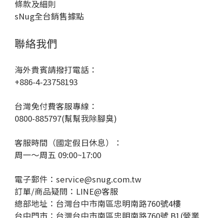
條款及細則
sNug全台銷售據點
聯絡我們
海外貴賓請撥打電話：
+886-4-23758193
台灣免付費客服專線：
0800-885797(幫幫我除腳臭)
客服時間（國定假日休息）：
周一～周五 09:00~17:00
電子郵件：service@snug.com.tw
訂單/商品疑問：
LINE@客服
總部地址：台灣台中市南區忠明南路760號4樓
台中門市：台灣台中市南區忠明南路760號 B1(營業