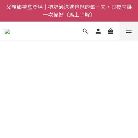
父親節禮盒登場｜把舒適送進爸爸的每一天，日夜呵護
全館$800免運｜任搭８折起｜滿額再送新品-悠哉斑馬
一次備好〔馬上了解〕
襪〔立即了解〕
全館$800免運｜任搭８折起｜滿額再送新品-悠哉斑馬
襪〔立即了解〕