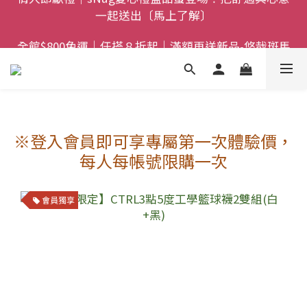
全館$800免運｜任搭８折起｜滿額再送新品-悠哉斑馬
全館$800免運｜任搭８折起｜滿額再送新品-悠哉斑馬
襪〔立即了解〕
襪〔立即了解〕
※登入會員即可享專屬第一次體驗價，
每人每帳號限購一次
會員獨享