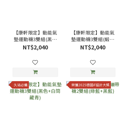
【康軒限定】動能氣
【康軒限定】動能氣
墊運動襪3雙組(黑色
墊運動襪3雙組(緞染
+粉橘)
黑灰+緞染藏青)
NT$2,040
NT$2,040
久站必備
榮獲2025德國iF設計大獎