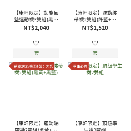
【康軒限定】動能氣
【康軒限定】運動繃
墊運動襪3雙組(黑色
帶襪2雙組(綠藍+黑
+白筒藏青)
藍)
NT$2,040
NT$1,520
榮獲2025德國iF設計大獎
學生必備
【康軒限定】運動繃
【康軒限定】頂級學
帶襪2雙組(黑黃+黑
生襪2雙組