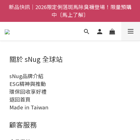
全館$800免運｜任搭８折起｜滿額再送新品-悠哉斑馬
新品快訊｜2026限定俐落斑馬除臭襪登場！限量預購
襪〔立即了解〕
中〔馬上了解〕
父親節禮盒登場｜把舒適送進爸爸的每一天，日夜呵護
一次備好〔馬上了解〕
全館$800免運｜任搭８折起｜滿額再送新品-悠哉斑馬
關於 sNug 全球站
襪〔立即了解〕
sNug品牌介紹
ESG精神與推動
環保回收享好禮
返回首頁
Made in Taiwan
顧客服務