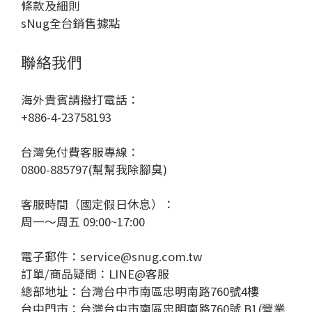
條款及細則
sNug全台銷售據點
聯絡我們
海外貴賓請撥打電話：
+886-4-23758193
台灣免付費客服專線：
0800-885797(幫幫我除腳臭)
客服時間（國定假日休息）：
周一～周五 09:00~17:00
電子郵件：service@snug.com.tw
訂單/商品疑問：
LINE@客服
總部地址：台灣台中市南區忠明南路760號4樓
台中門市：台灣台中市南區忠明南路760號 B1(營業