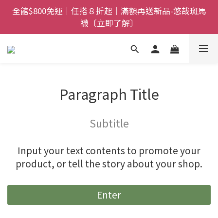
全館$800免運｜任搭８折起｜滿額再送新品-悠哉斑馬
全館$800免運｜任搭８折起｜滿額再送新品-悠哉斑馬
襪〔立即了解〕
襪〔立即了解〕
情人節獻禮｜sNug愛心禮盒甜蜜登場！把舒適與心意
一起送出〔馬上了解〕
父親節禮盒登場｜把舒適送進爸爸的每一天，日夜呵護
Paragraph Title
一次備好〔馬上了解〕
全館$800免運｜任搭８折起｜滿額再送新品-悠哉斑馬
Subtitle
襪〔立即了解〕
Input your text contents to promote your
product, or tell the story about your shop.
Enter