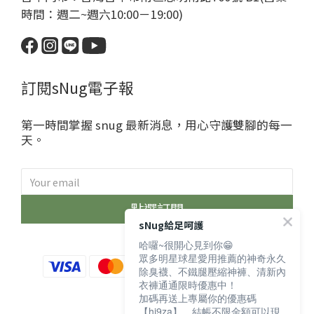
時間：週二~週六10:00－19:00)
訂閱sNug電子報
第一時間掌握 snug 最新消息，用心守護雙腳的每一
天。
點選訂閱
sNug給足呵護
哈囉~很開心見到你😁
眾多明星球星愛用推薦的神奇永久
除臭襪、不鐵腿壓縮神褲、清新內
衣褲通通限時優惠中！
加碼再送上專屬你的優惠碼
【hi9za】，結帳不限金額可以現