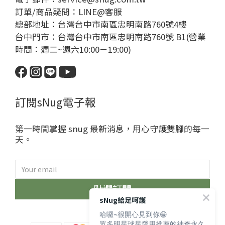
訂單/商品疑問：
LINE@客服
總部地址：台灣台中市南區忠明南路760號4樓
台中門市：台灣台中市南區忠明南路760號 B1(營業
時間：週二~週六10:00－19:00)
訂閱sNug電子報
第一時間掌握 snug 最新消息，用心守護雙腳的每一
天。
點選訂閱
sNug給足呵護
哈囉~很開心見到你😁
眾多明星球星愛用推薦的神奇永久