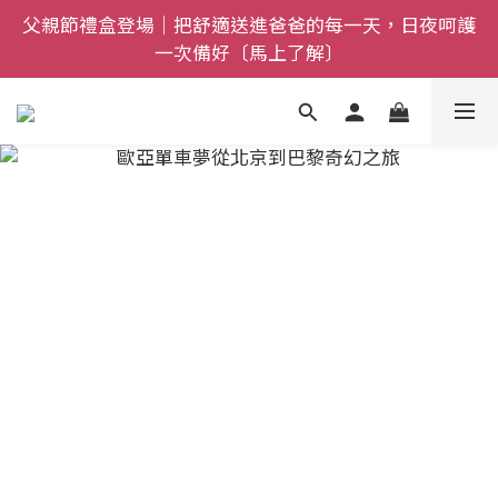
父親節禮盒登場｜把舒適送進爸爸的每一天，日夜呵護
全館$800免運｜任搭８折起｜滿額再送新品-悠哉斑馬
一次備好〔馬上了解〕
襪〔立即了解〕
全館$800免運｜任搭８折起｜滿額再送新品-悠哉斑馬
襪〔立即了解〕