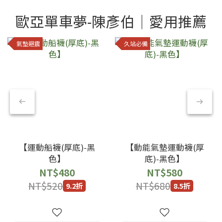
歐亞單車夢-陳彥伯｜愛用推薦
氣墊避震
久站必備
【運動船襪(厚底)-黑
【動能氣墊運動襪(厚
色】
底)-黑色】
NT$480
NT$580
NT$520
NT$680
9.2折
8.5折