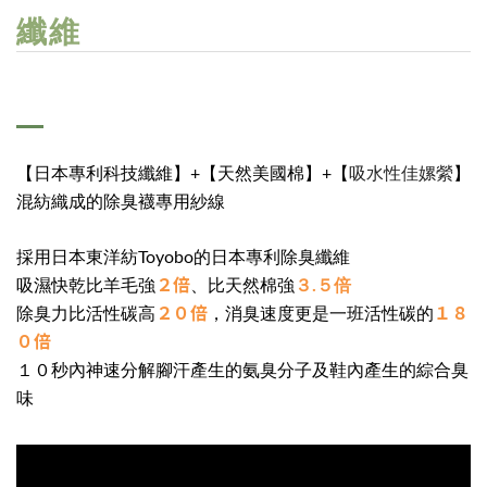
纖維
吸水性佳嫘縈
【日本專利科技纖維】+【天然美國棉】+【
】
混紡織成的除臭襪專用紗線
採用日本東洋紡Toyobo的日本專利除臭纖維
２倍
吸濕快乾比羊毛強
、比天然棉強
３.５倍
２０倍
１８
除臭力比活性碳高
，消臭速度更是一班活性碳的
０倍
１０秒內神速分解腳汗產生的氨臭分子及鞋內產生的綜合臭
味