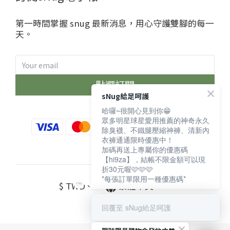
第一時間掌握 snug 最新消息，用心守護雙腳的每一
天。
點選訂閱
sNug給足呵護
哈囉~很開心見到你😁
眾多明星球星愛用推薦的神奇永久
除臭襪、不鐵腿壓縮神褲、清新內
衣褲通通限時優惠中！
加碼再送上專屬你的優惠碼
【hi9za】，結帳不限金額可以現
折30元喔🩷🩷🩷
*每張訂單限用一種優惠碼*
$
TWD
繁體中文
回覆至 sNug給足呵護