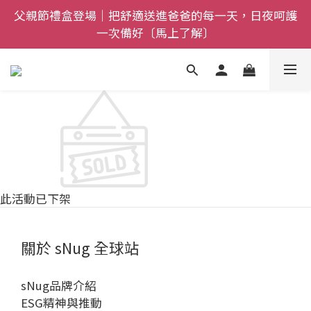
父親節禮盒登場｜把舒適送進爸爸的每一天，日夜呵護
全館$800免運｜任搭８折起｜滿額再送新品-悠哉斑馬
一次備好〔馬上了解〕
襪〔立即了解〕
全館$800免運｜任搭８折起｜滿額再送新品-悠哉斑馬
襪〔立即了解〕
此活動已下架
關於 sNug 全球站
sNug品牌介紹
ESG精神與推動