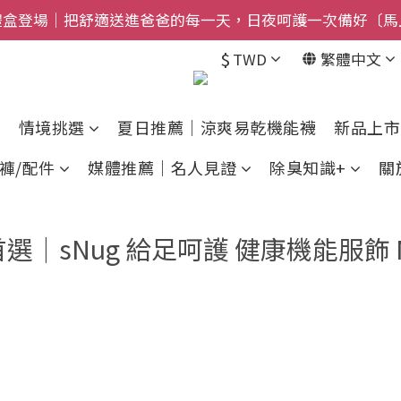
禮盒登場｜把舒適送進爸爸的每一天，日夜呵護一次備好〔馬
$800免運｜任搭８折起｜滿額再送新品-悠哉斑馬襪〔立即
$
TWD
繁體中文
$800免運｜任搭８折起｜滿額再送新品-悠哉斑馬襪〔立即
情境挑選
夏日推薦｜涼爽易乾機能襪
新品上市
褲/配件
媒體推薦｜名人見證
除臭知識+
關
｜sNug 給足呵護 健康機能服飾 