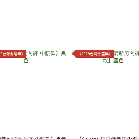
23台灣金選獎》
《2019台灣金選獎》
清新動能女內褲-中腰款】黑色
【Control抗臭清新男內褲