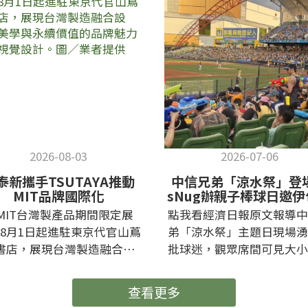
2026-08-03
2026-07-06
泰新攜手TSUTAYA推動
中信兄弟「涼水祭」登
MIT品牌國際化
sNug辦親子棒球日邀
共享夏日回憶
MIT台灣製產品期間限定展
點我看經濟日報原文報導中
8月1日起進駐東京代官山蔦
弟「涼水祭」主題日現場湧
書店，展現台灣製造融合設
批球迷，觀眾席間可見大小
、美學與永續價值的品牌魅力
手持水槍參與互動，在夏日
主視覺設計。圖／業者提供已
賽事中感受清涼、熱鬧的球
查看更多
目前網頁的網址複製到您的剪
援氛圍。 sNug/提供 暑假