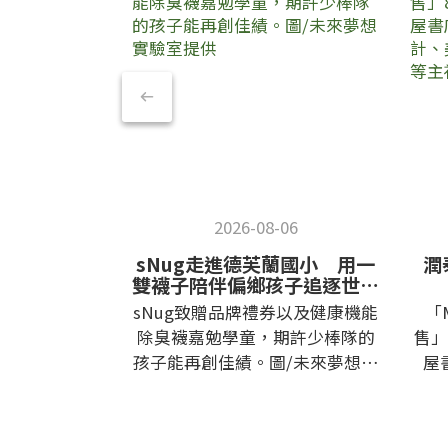
2026-08-06
sNug走進德芙蘭國小 用一
潤
雙襪子陪伴偏鄉孩子追逐世界
冠軍夢
sNug致贈品牌禮券以及健康機能
「
除臭襪嘉勉學童，期許少棒隊的
售」
孩子能再創佳績。圖/未來夢想實
屋
驗室提供 偏鄉教育不只是提供知
計
識，更重要的是讓孩子看見更多
等
元的未來可能。由「未來夢想實
將