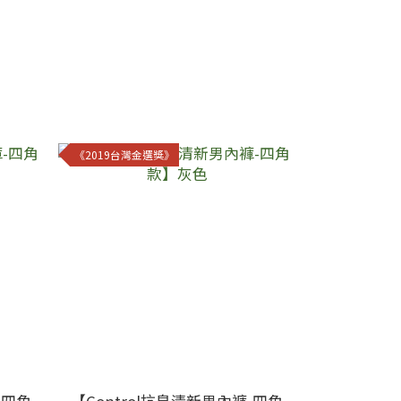
《2019台灣金選獎》
-四角
【Control抗臭清新男內褲-四角