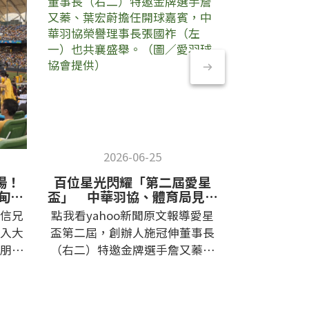
2026-06-25
20
場！
百位星光閃耀「第二屆愛星
從國際設
伊甸童
盃」 中華羽協、體育局見證
sNug給足
羽球「全自動黑科技」！
持愛星盃
信兄
點我看yahoo新聞原文報導愛星
點我看經濟
入大
盃第二屆，創辦人施冠伸董事長
設計獎到公
朋友
（右二）特邀金牌選手詹又蓁、
「給足呵護
棒球
葉宏蔚擔任開球嘉賓，中華羽協
明星公益羽
場應
榮譽理事長張國祚（左一）也共
供 2026
正式展
襄盛舉。（圖／愛羽球協會提
公益羽球賽