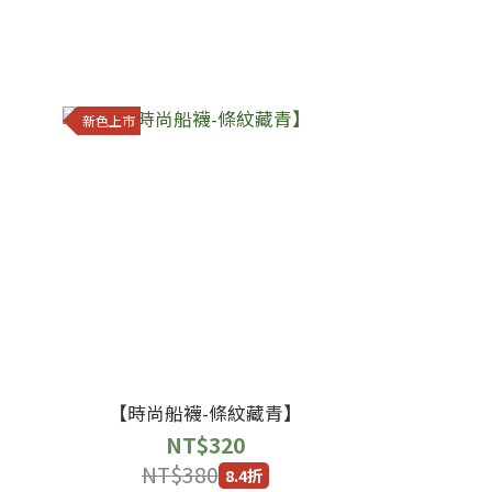
新色上市
【時尚船襪-條紋藏青】
NT$320
NT$380
8.4折