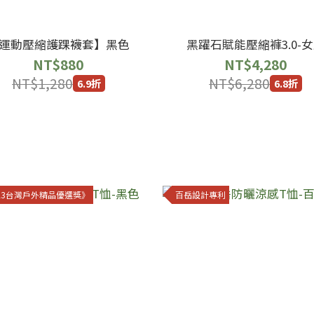
運動壓縮護踝襪套】黑色
黑躍石賦能壓縮褲3.0-
NT$880
NT$4,280
NT$1,280
NT$6,280
6.9折
6.8折
023台灣戶外精品優選獎》
百岳設計專利