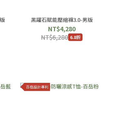
女版
黑躍石賦能壓縮褲3.0-男版
NT$4,280
NT$6,280
6.8折
百岳設計專利