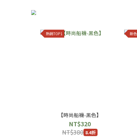
熱銷TOP1
新色
【時尚船襪-黑色】
NT$320
NT$380
8.4折