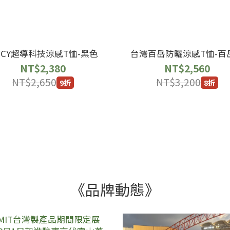
WCY超導科技涼感T恤-黑色
台灣百岳防曬涼感T恤-百
NT$2,380
NT$2,560
NT$2,650
NT$3,200
9折
8折
《品牌動態》