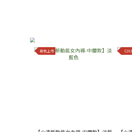
新色上市
《20
【小清新動能女內褲-中腰款】淡藍
【小