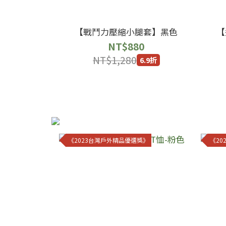
【戰鬥力壓縮小腿套】黑色
【
NT$880
NT$1,280
6.9折
《2023台灣戶外精品優選獎》
《2