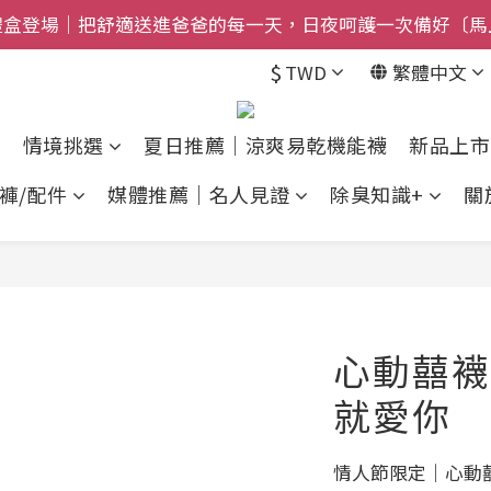
禮盒登場｜把舒適送進爸爸的每一天，日夜呵護一次備好〔馬
$800免運｜任搭８折起｜滿額再送新品-悠哉斑馬襪〔立即
$800免運｜任搭８折起｜滿額再送新品-悠哉斑馬襪〔立即
$
TWD
繁體中文
情境挑選
夏日推薦｜涼爽易乾機能襪
新品上市
褲/配件
媒體推薦｜名人見證
除臭知識+
關
心動囍襪
就愛你
情人節限定｜心動