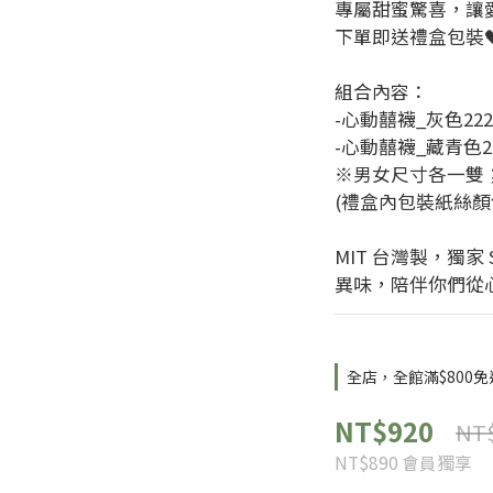
專屬甜蜜驚喜，讓
下單即送禮盒包裝
組合內容：
-心動囍襪_灰色222
-心動囍襪_藏青色2
※男女尺寸各一雙
(禮盒內包裝紙絲顏
MIT 台灣製，獨家 
異味，陪伴你們從
全店，全館滿$800
NT$920
NT$
NT$890
會員獨享