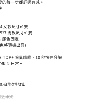
愛的每一步都舒適有感。

4 女款尺寸x1雙
527 男款尺寸x1雙
；顏色固定
色將隨機出貨)
S-TOP+ 除臭纖維，10 秒快速分解
心動到日常。
免運-台灣收件地址
2,400