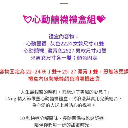
💘心動囍襪禮盒組💝
禮盒內容物：
-心動囍襪_灰色2224 女款尺寸x1雙
-心動囍襪_藏青色2527 男款尺寸x1雙
※男女尺寸各一雙；顏色固定
容物固定為 22–24 灰 1 雙＋25–27 藏青 1 雙，恕無法更
禮盒內包裝紙絲
顏色將隨機出貨
「人生最甜蜜的時刻，怎能少了專屬的愛意？」
sNug 情人節限量心動囍襪禮盒，將浪漫與實用完美結合，
為心愛的人送上最貼心的祝福。
10 秒快速分解異味、長時間保持乾爽舒適，
陪伴你們每一步的甜蜜時光。