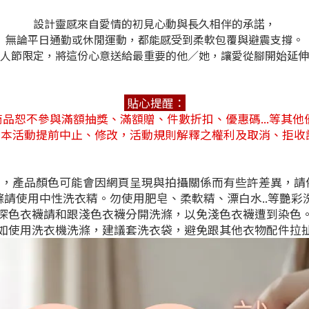
設計靈感來自愛情的初見心動與長久相伴的承諾，
無論平日通勤或休閒運動，都能感受到柔軟包覆與避震支撐。
人節限定，將這份心意送給最重要的他／她，讓愛從腳開始延伸
貼心提醒：
本商品恕不參與滿額抽獎、滿額贈、件數折扣、優惠碼...等其他
保有本活動提前中止、修改，活動規則解釋之權利及取消、拒收
考，產品顏色可能會因網頁呈現與拍攝關係而有些許差異，請
滌請使用中性洗衣精。勿使用肥皂、柔軟精、漂白水..等艷彩
深色衣襪請和跟淺色衣襪分開洗滌，以免淺色衣襪遭到染色
如使用洗衣機洗滌，建議套洗衣袋，避免跟其他衣物配件拉