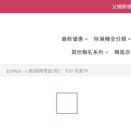
父親節
全館
全館
最新優惠
除臭襪全分類
其他聯名系列
機能衣
心動囍襪禮盒(粉)｜920 就愛你
全部商品
/