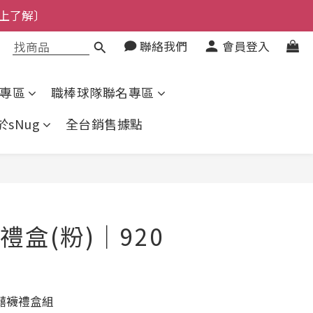
上了解〕
了解〕
了解〕
聯絡我們
會員登入
專區
職棒球隊聯名專區
於sNug
全台銷售據點
立即購買
禮盒(粉)｜920
囍襪禮盒組