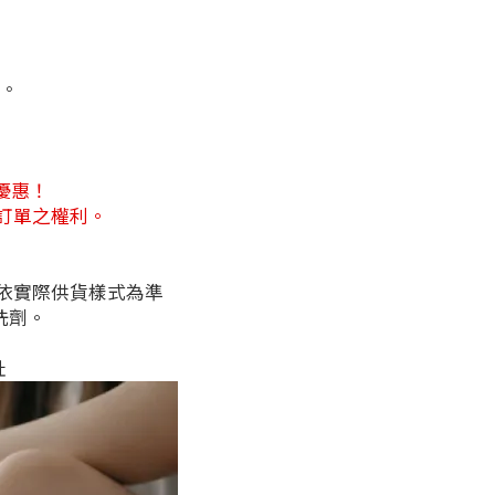
。
優惠！
訂單之權利。
依實際供貨樣式為準
洗劑。
。
扯